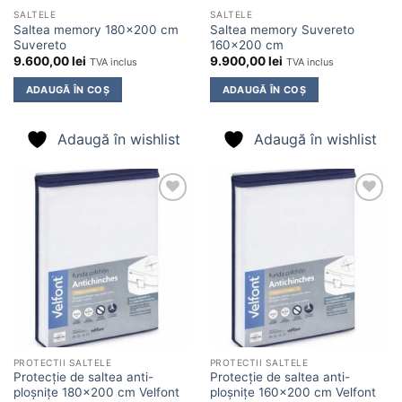
SALTELE
SALTELE
Saltea memory 180×200 cm
Saltea memory Suvereto
Suvereto
160×200 cm
9.600,00
lei
9.900,00
lei
TVA inclus
TVA inclus
ADAUGĂ ÎN COȘ
ADAUGĂ ÎN COȘ
Adaugă în wishlist
Adaugă în wishlist
Adaugă
Adaugă
în
în
wishlist
wishlist
PROTECTII SALTELE
PROTECTII SALTELE
Protecție de saltea anti-
Protecție de saltea anti-
ploșnițe 180×200 cm Velfont
ploșnițe 160×200 cm Velfont