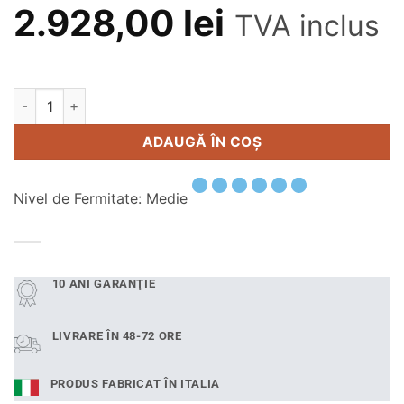
2.928,00
lei
TVA inclus
Cantitate Saltea memory cu Aloe Vera 180x200 cm Supreme 
Alternative:
ADAUGĂ ÎN COȘ
Nivel de Fermitate: Medie
10 ANI GARANŢIE
LIVRARE ÎN 48-72 ORE
PRODUS FABRICAT ÎN ITALIA