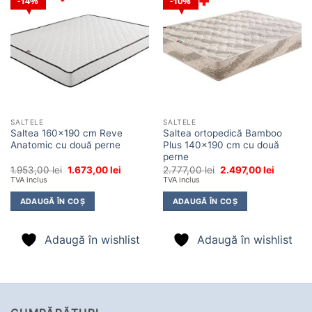
14%
10%
Adaugă
Adaugă
în
în
wishlist
wishlist
SALTELE
SALTELE
Saltea 160×190 cm Reve
Saltea ortopedică Bamboo
Anatomic cu două perne
Plus 140×190 cm cu două
perne
Prețul
Prețul
Prețul
Prețul
1.953,00
lei
1.673,00
lei
2.777,00
lei
2.497,00
lei
inițial
curent
inițial
curent
TVA inclus
TVA inclus
a
este:
a
este:
fost:
1.673,00 lei.
fost:
2.497,00 
ADAUGĂ ÎN COȘ
ADAUGĂ ÎN COȘ
1.953,00 lei.
2.777,00 lei.
Adaugă în wishlist
Adaugă în wishlist