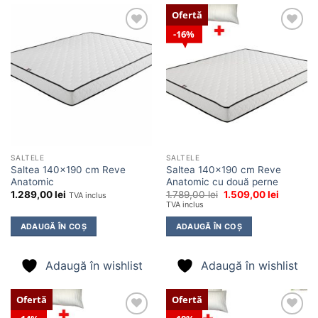
Ofertă
16%
Adaugă
Adaugă
în
în
wishlist
wishlist
SALTELE
SALTELE
Saltea 140×190 cm Reve
Saltea 140×190 cm Reve
Anatomic
Anatomic cu două perne
Prețul
Prețul
1.289,00
lei
1.789,00
lei
1.509,00
lei
TVA inclus
inițial
curent
TVA inclus
a
este:
fost:
1.509,00 
ADAUGĂ ÎN COȘ
ADAUGĂ ÎN COȘ
1.789,00 lei.
Adaugă în wishlist
Adaugă în wishlist
Ofertă
Ofertă