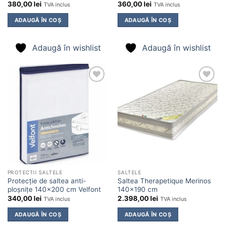
380,00
lei
360,00
lei
TVA inclus
TVA inclus
ADAUGĂ ÎN COȘ
ADAUGĂ ÎN COȘ
Adaugă în wishlist
Adaugă în wishlist
Adaugă
Adaugă
în
în
wishlist
wishlist
PROTECTII SALTELE
SALTELE
Protecție de saltea anti-
Saltea Therapetique Merinos
ploșnițe 140×200 cm Velfont
140×190 cm
340,00
lei
2.398,00
lei
TVA inclus
TVA inclus
ADAUGĂ ÎN COȘ
ADAUGĂ ÎN COȘ