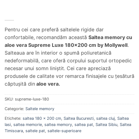
Pentru cei care preferă saltelele rigide dar
confortabile, recomandăm această
Saltea memory cu
aloe vera Supreme Luxe 180×200 cm by Mollywell
.
Salteaua are în interior o spumă poliuretanică
nedeformabilă, care oferă corpului suportul ortopedic
necesar unui somn liniştit. Cei care apreciază
produsele de calitate vor remarca finisajele cu ţesătură
căptuşită din
aloe vera.
SKU:
supreme-luxe-180
Categorie:
Saltele memory
Etichete:
saltea 180 x 200 cm
,
Saltea Bucuresti
,
saltea cluj
,
Saltea
Iasi
,
saltea memorie
,
saltea memory
,
saltea pat
,
Saltea Sibiu
,
Saltea
Timisoara
,
saltele pat
,
saltele-superioare