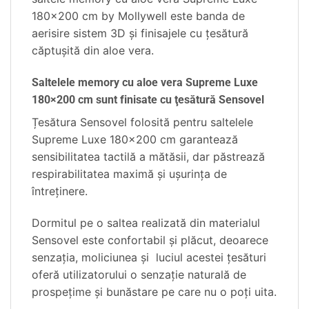
180×200 cm by Mollywell este banda de
aerisire sistem 3D şi finisajele cu ţesătură
căptuşită din aloe vera.
Saltelele memory cu aloe vera Supreme Luxe
180×200 cm sunt finisate cu ţesătură Sensovel
Țesătura Sensovel folosită pentru saltelele
Supreme Luxe 180×200 cm
garantează
sensibilitatea tactilă a mătăsii, dar păstrează
respirabilitatea maximă și ușurința de
întreținere.
Dormitul pe o saltea realizată din materialul
Sensovel este confortabil și plăcut, deoarece
senzația, moliciunea şi luciul acestei țesături
oferă utilizatorului o senzație naturală de
prospețime și bunăstare pe care nu o poţi uita.