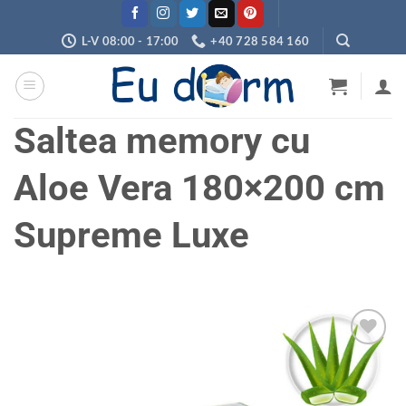
Skip
to
L-V 08:00 - 17:00
+40 728 584 160
content
Saltea memory cu
Aloe Vera 180×200 cm
Supreme Luxe
Adaugă
în
wishlist