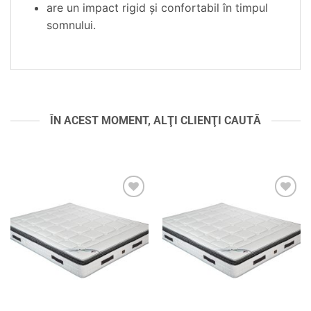
are un impact rigid şi confortabil în timpul
somnului.
ÎN ACEST MOMENT, ALŢI CLIENŢI CAUTĂ
Adaugă
Adaugă
în
în
wishlist
wishlist