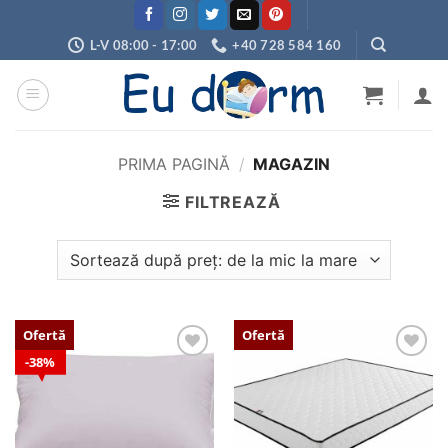
Skip
to
L-V 08:00 - 17:00
+40 728 584 160
content
PRIMA PAGINĂ
/
MAGAZIN
FILTREAZĂ
Ofertă
Ofertă
38%
Adaugă
Adaugă
în
în
wishlist
wishlist