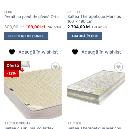
PERNE
SALTELE
Saltea Therapetique Merinos
Pernă cu pană de gâscă Orta
160 x 190 cm
Prețul
Prețul
300,00
lei
199,00
lei
2.704,00
lei
TVA inclus
TVA inclus
inițial
curent
a
este:
SELECTAŢI OPŢIUNILE
ADAUGĂ ÎN COȘ
fost:
199,00 lei.
300,00 lei.
Adaugă în wishlist
Adaugă în wishlist
Ofertă
12%
Adaugă
Adaugă
în
în
wishlist
wishlist
SALTELE SPUMĂ
SALTELE
Saltea cu spumă Polilattex
Saltea Therapetique Merinos