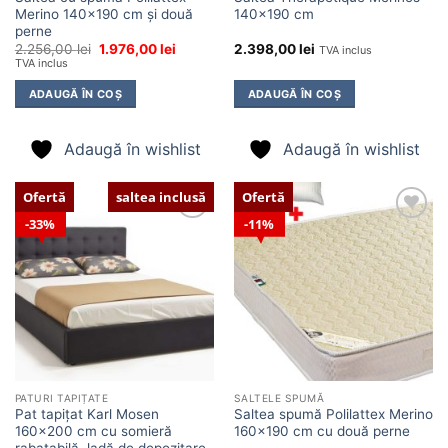
Merino 140×190 cm și două
140×190 cm
perne
Prețul
Prețul
2.256,00
lei
1.976,00
lei
2.398,00
lei
TVA inclus
inițial
curent
TVA inclus
a
este:
fost:
1.976,00 lei.
ADAUGĂ ÎN COȘ
ADAUGĂ ÎN COȘ
2.256,00 lei.
Adaugă în wishlist
Adaugă în wishlist
Ofertă
saltea inclusă
Ofertă
33%
11%
Adaugă
Adaugă
în
în
wishlist
wishlist
PATURI TAPIȚATE
SALTELE SPUMĂ
Pat tapițat Karl Mosen
Saltea spumă Polilattex Merino
160×200 cm cu somieră
160×190 cm cu două perne