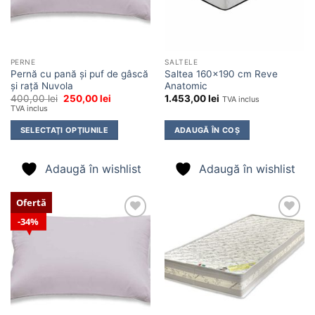
PERNE
SALTELE
Pernă cu pană și puf de gâscă
Saltea 160×190 cm Reve
și rață Nuvola
Anatomic
Prețul
Prețul
400,00
lei
250,00
lei
1.453,00
lei
TVA inclus
inițial
curent
TVA inclus
a
este:
fost:
250,00 lei.
SELECTAŢI OPŢIUNILE
ADAUGĂ ÎN COȘ
400,00 lei.
Adaugă în wishlist
Adaugă în wishlist
Ofertă
34%
Adaugă
Adaugă
în
în
wishlist
wishlist