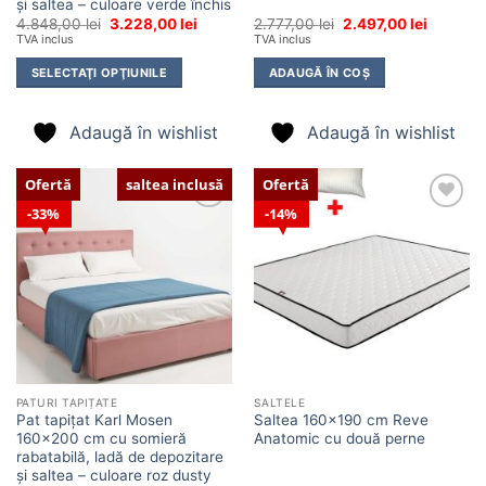
și saltea – culoare verde închis
Prețul
Prețul
Prețul
Prețul
4.848,00
lei
3.228,00
lei
2.777,00
lei
2.497,00
lei
inițial
curent
inițial
curent
TVA inclus
TVA inclus
a
este:
a
este:
fost:
3.228,00 lei.
fost:
2.497,00 
SELECTAŢI OPŢIUNILE
ADAUGĂ ÎN COȘ
4.848,00 lei.
2.777,00 lei.
Adaugă în wishlist
Adaugă în wishlist
Ofertă
saltea inclusă
Ofertă
33%
14%
Adaugă
Adaugă
în
în
wishlist
wishlist
PATURI TAPIȚATE
SALTELE
Pat tapițat Karl Mosen
Saltea 160×190 cm Reve
160×200 cm cu somieră
Anatomic cu două perne
rabatabilă, ladă de depozitare
și saltea – culoare roz dusty