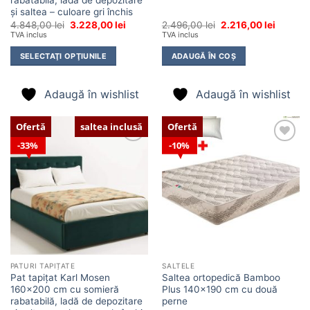
rabatabilă, ladă de depozitare
și saltea – culoare gri închis
Prețul
Prețul
Prețul
Prețul
4.848,00
lei
3.228,00
lei
2.496,00
lei
2.216,00
lei
inițial
curent
inițial
curent
TVA inclus
TVA inclus
a
este:
a
este:
fost:
3.228,00 lei.
fost:
2.216,00
SELECTAŢI OPŢIUNILE
ADAUGĂ ÎN COȘ
4.848,00 lei.
2.496,00 lei.
Adaugă în wishlist
Adaugă în wishlist
Ofertă
saltea inclusă
Ofertă
33%
10%
Adaugă
Adaugă
în
în
wishlist
wishlist
PATURI TAPIȚATE
SALTELE
Pat tapițat Karl Mosen
Saltea ortopedică Bamboo
160×200 cm cu somieră
Plus 140×190 cm cu două
rabatabilă, ladă de depozitare
perne