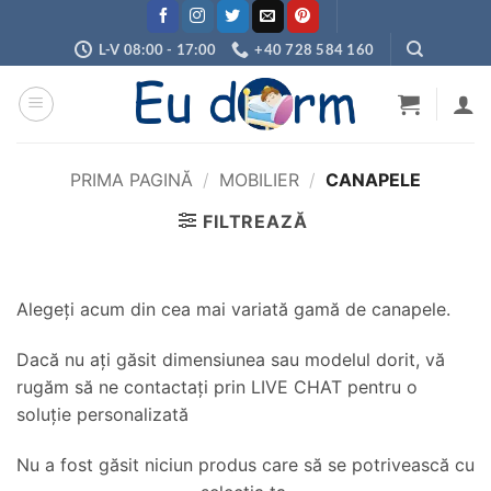
Skip
to
L-V 08:00 - 17:00
+40 728 584 160
content
PRIMA PAGINĂ
/
MOBILIER
/
CANAPELE
FILTREAZĂ
Alegeți acum din cea mai variată gamă de canapele.
Dacă nu ați găsit dimensiunea sau modelul dorit, vă
rugăm să ne contactați prin LIVE CHAT pentru o
soluție personalizată
Nu a fost găsit niciun produs care să se potrivească cu