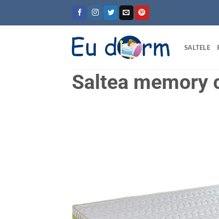
Skip
to
content
SALTELE
Saltea memory 