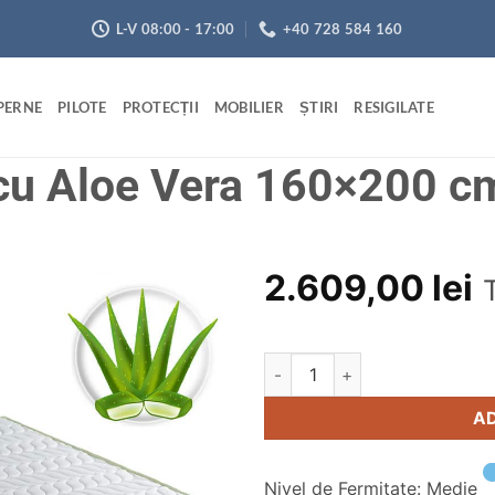
L-V 08:00 - 17:00
+40 728 584 160
PERNE
PILOTE
PROTECȚII
MOBILIER
ȘTIRI
RESIGILATE
cu Aloe Vera 160×200 c
2.609,00
lei
Adaugă
Cantitate Saltea memory cu 
Alternative:
în
wishlist
A
Nivel de Fermitate: Medie