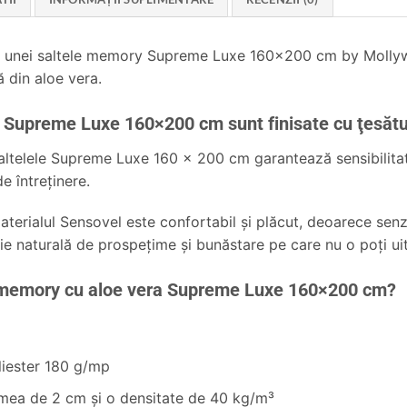
i ale unei saltele memory Supreme Luxe 160×200 cm by Mollyw
ă din aloe vera.
a Supreme Luxe 160×200 cm sunt finisate cu ţesăt
altelele
Supreme Luxe 160 x 200 cm
garantează sensibilita
e întreținere.
aterialul Sensovel este confortabil și plăcut, deoarece senza
ație naturală de prospețime și bunăstare pe care nu o poţi ui
a memory cu aloe vera Supreme Luxe 160×200 cm?
liester 180 g/mp
imea de 2 cm şi o densitate de 40 kg/m³