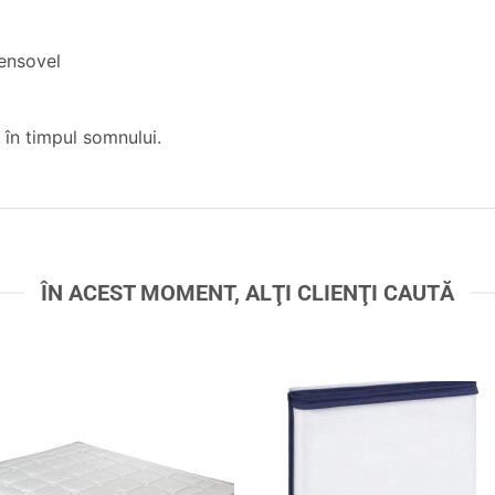
Sensovel
 în timpul somnului.
ÎN ACEST MOMENT, ALŢI CLIENŢI CAUTĂ
Adaugă
Ada
în
în
wishlist
wishl