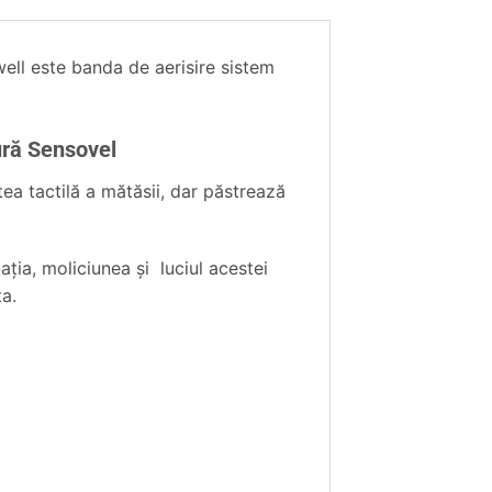
ell este banda de aerisire sistem
ură Sensovel
tea tactilă a mătăsii, dar păstrează
ția, moliciunea şi luciul acestei
ta.