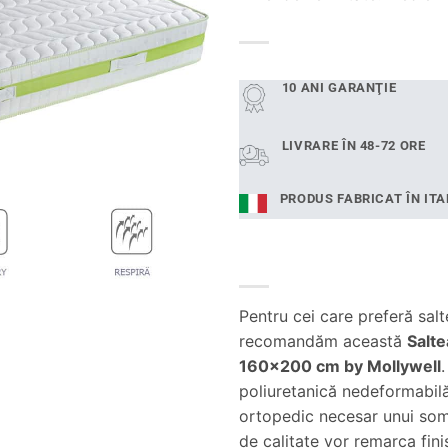
10 ANI GARANŢIE
LIVRARE ÎN 48-72 ORE
PRODUS FABRICAT ÎN ITA
Pentru cei care preferă salt
recomandăm această
Salt
160×200 cm by Mollywell
poliuretanică nedeformabilă
ortopedic necesar unui somn
de calitate vor remarca fini