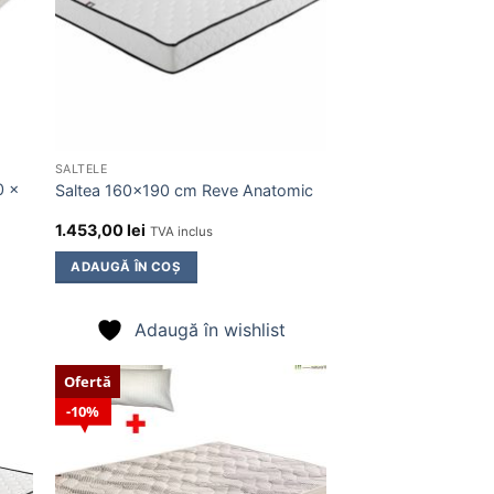
SALTELE
0 x
Saltea 160×190 cm Reve Anatomic
1.453,00
lei
TVA inclus
ADAUGĂ ÎN COȘ
Adaugă în wishlist
Ofertă
10%
ugă
Adaugă
în
ist
wishlist