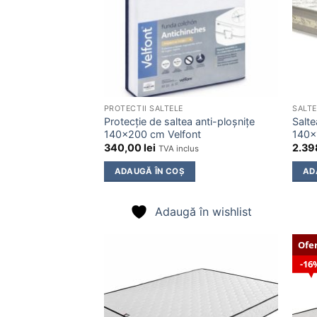
PROTECTII SALTELE
SALTE
Protecție de saltea anti-ploșnițe
Salt
140×200 cm Velfont
140×
340,00
lei
2.39
TVA inclus
ADAUGĂ ÎN COȘ
AD
Adaugă în wishlist
Ofe
16
Adaugă
în
wishlist