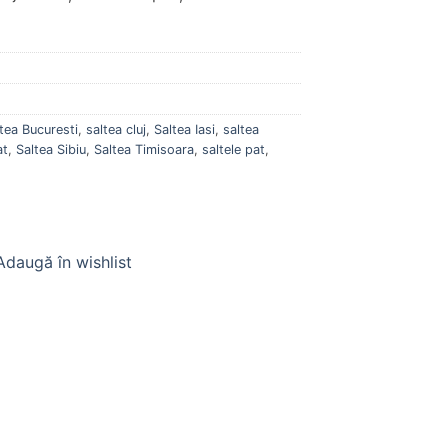
tea Bucuresti
,
saltea cluj
,
Saltea Iasi
,
saltea
at
,
Saltea Sibiu
,
Saltea Timisoara
,
saltele pat
,
Adaugă în wishlist