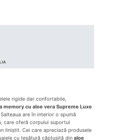
LIA
elele rigide dar confortabile,
ea memory cu aloe vera Supreme Luxe
. Salteaua are în interior o spumă
, care oferă corpului suportul
 liniştit. Cei care apreciază produsele
sajele cu ţesătură căptuşită din
aloe