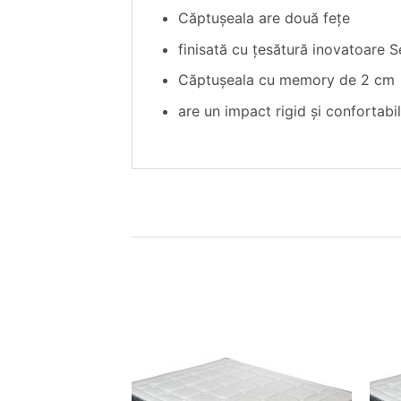
Căptușeala are două fețe
finisată cu ţesătură inovatoare 
Căptușeala cu memory de 2 cm
are un impact rigid şi confortabil
Adaugă
în
wishlist