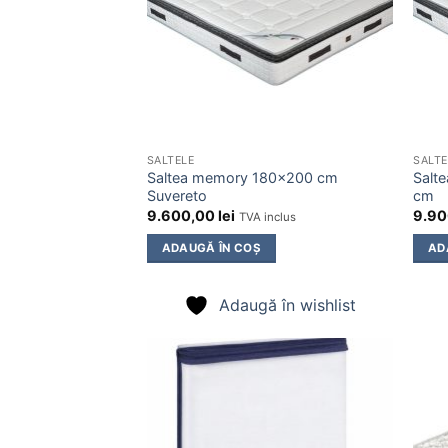
SALTELE
SALTE
Saltea memory 180×200 cm
Salt
Suvereto
cm
9.600,00
lei
9.9
TVA inclus
ADAUGĂ ÎN COȘ
AD
Adaugă în wishlist
Adaugă
în
wishlist