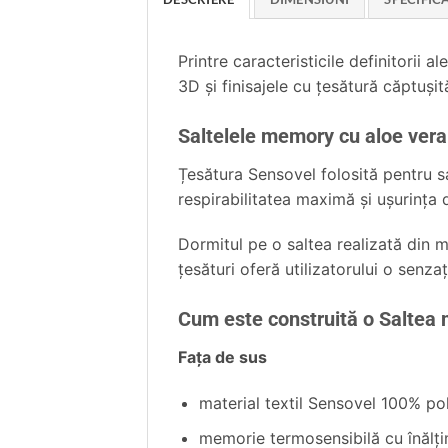
Printre caracteristicile definitori
3D şi finisajele cu ţesătură căptuşit
Saltelele memory cu aloe ver
Țesătura Sensovel folosită pentru s
respirabilitatea maximă și ușurința d
Dormitul pe o saltea realizată din m
țesături oferă utilizatorului o senz
Cum este construită o Salte
Faţa de sus
material textil Sensovel 100% po
memorie termosensibilă cu înălţ