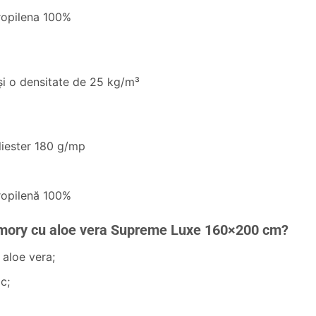
ropilena 100%
 şi o densitate de 25 kg/m³
liester 180 g/mp
ropilenă 100%
emory cu aloe vera Supreme Luxe 160×200 cm?
 aloe vera;
c;