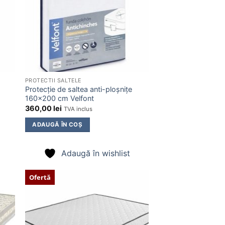
PROTECTII SALTELE
Protecție de saltea anti-ploșnițe
160×200 cm Velfont
360,00
lei
TVA inclus
ADAUGĂ ÎN COȘ
Adaugă în wishlist
Ofertă
ugă
Adaugă
în
ist
wishlist