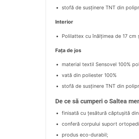
stofă de susţinere TNT din polip
Interior
Polilattex cu înălţimea de 17 cm
Faţa de jos
material textil Sensovel 100% po
vată din poliester 100%
stofă de susţinere TNT din polip
De ce să cumperi o Saltea m
finisată cu ţesătură căptuşită din
conferă corpului suport ortopedi
produs eco-durabil;