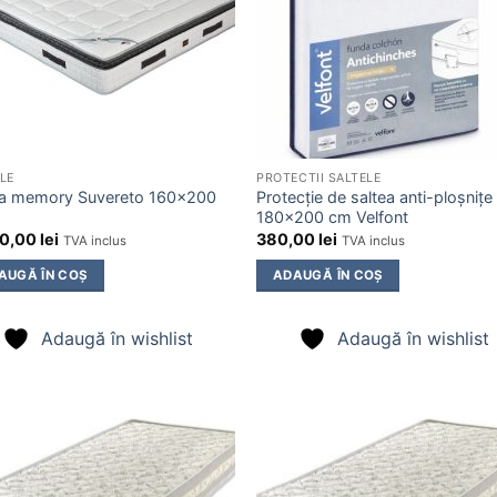
LE
PROTECTII SALTELE
ea memory Suvereto 160×200
Protecție de saltea anti-ploșnițe
180×200 cm Velfont
00,00
lei
380,00
lei
TVA inclus
TVA inclus
AUGĂ ÎN COȘ
ADAUGĂ ÎN COȘ
Adaugă în wishlist
Adaugă în wishlist
Adaugă
Ada
în
în
wishlist
wishl