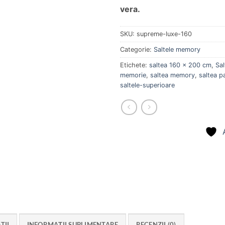
vera.
SKU:
supreme-luxe-160
Categorie:
Saltele memory
Etichete:
saltea 160 x 200 cm
,
Sal
memorie
,
saltea memory
,
saltea p
saltele-superioare
TII
INFORMAȚII SUPLIMENTARE
RECENZII (0)