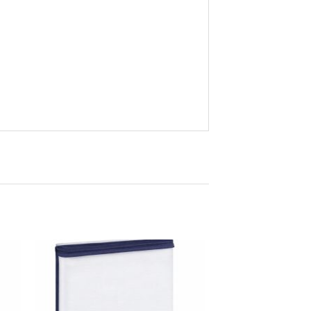
ugă
Adaugă
în
ist
wishlist