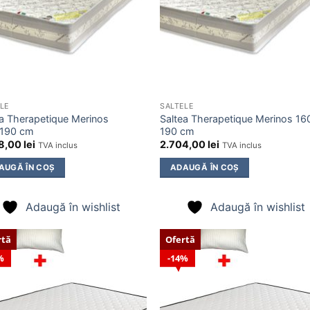
LE
SALTELE
ea Therapetique Merinos
Saltea Therapetique Merinos 16
190 cm
190 cm
8,00
lei
2.704,00
lei
TVA inclus
TVA inclus
AUGĂ ÎN COȘ
ADAUGĂ ÎN COȘ
Adaugă în wishlist
Adaugă în wishlist
rtă
Ofertă
%
14%
Adaugă
Ada
în
în
wishlist
wishl