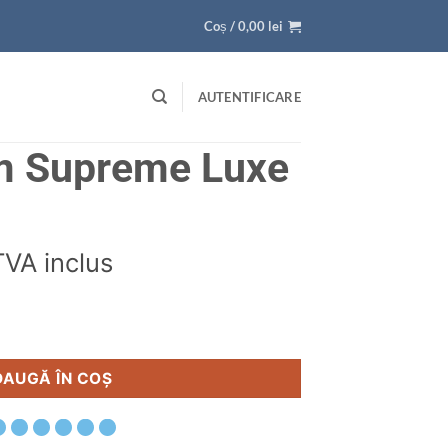
Coș /
0,00
lei
AUTENTIFICARE
m Supreme Luxe
TVA inclus
Aloe Vera 160x200 cm Supreme Luxe
DAUGĂ ÎN COȘ