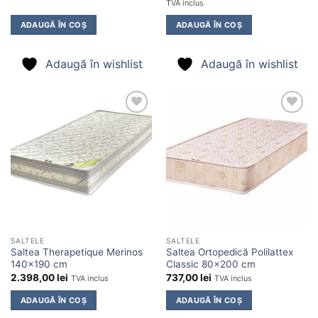
inițial
curent
TVA inclus
a
este:
fost:
1.976,00 
ADAUGĂ ÎN COȘ
ADAUGĂ ÎN COȘ
2.256,00 lei.
Adaugă în wishlist
Adaugă în wishlist
Adaugă
Adaugă
în
în
wishlist
wishlist
SALTELE
SALTELE
Saltea Therapetique Merinos
Saltea Ortopedică Polilattex
140×190 cm
Classic 80×200 cm
2.398,00
lei
737,00
lei
TVA inclus
TVA inclus
ADAUGĂ ÎN COȘ
ADAUGĂ ÎN COȘ