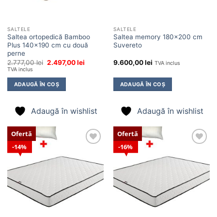
SALTELE
SALTELE
Saltea ortopedică Bamboo
Saltea memory 180×200 cm
Plus 140×190 cm cu două
Suvereto
perne
Prețul
Prețul
2.777,00
lei
2.497,00
lei
9.600,00
lei
TVA inclus
inițial
curent
TVA inclus
a
este:
fost:
2.497,00 lei.
ADAUGĂ ÎN COȘ
ADAUGĂ ÎN COȘ
2.777,00 lei.
Adaugă în wishlist
Adaugă în wishlist
Ofertă
Ofertă
14%
16%
Adaugă
Adaugă
în
în
wishlist
wishlist