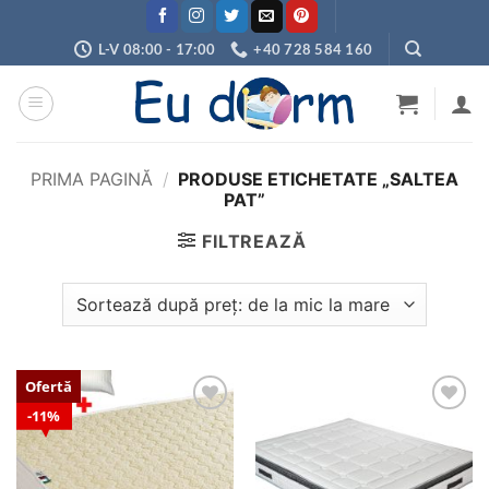
Skip
to
L-V 08:00 - 17:00
+40 728 584 160
content
PRIMA PAGINĂ
/
PRODUSE ETICHETATE „SALTEA
PAT”
FILTREAZĂ
Ofertă
11%
Adaugă
Adaugă
în
în
wishlist
wishlist