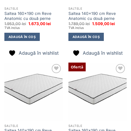
SALTELE
SALTELE
Saltea 160×190 cm Reve
Saltea 140×190 cm Reve
Anatomic cu două perne
Anatomic cu două perne
Prețul
Prețul
Prețul
Prețul
1.953,00
lei
1.673,00
lei
1.789,00
lei
1.509,00
lei
inițial
curent
inițial
curent
TVA inclus
TVA inclus
a
este:
a
este:
fost:
1.673,00 lei.
fost:
1.509,00 
ADAUGĂ ÎN COȘ
ADAUGĂ ÎN COȘ
1.953,00 lei.
1.789,00 lei.
Adaugă în wishlist
Adaugă în wishlist
Ofertă
Adaugă
Adaugă
în
în
wishlist
wishlist
SALTELE
SALTELE
Saltea 140×190 cm Reve
Saltea 160×190 cm Reve