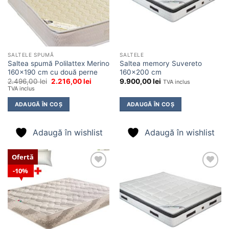
SALTELE SPUMĂ
SALTELE
Saltea spumă Polilattex Merino
Saltea memory Suvereto
160×190 cm cu două perne
160×200 cm
Prețul
Prețul
2.496,00
lei
2.216,00
lei
9.900,00
lei
TVA inclus
inițial
curent
TVA inclus
a
este:
fost:
2.216,00 lei.
ADAUGĂ ÎN COȘ
ADAUGĂ ÎN COȘ
2.496,00 lei.
Adaugă în wishlist
Adaugă în wishlist
Ofertă
10%
Adaugă
Adaugă
în
în
wishlist
wishlist