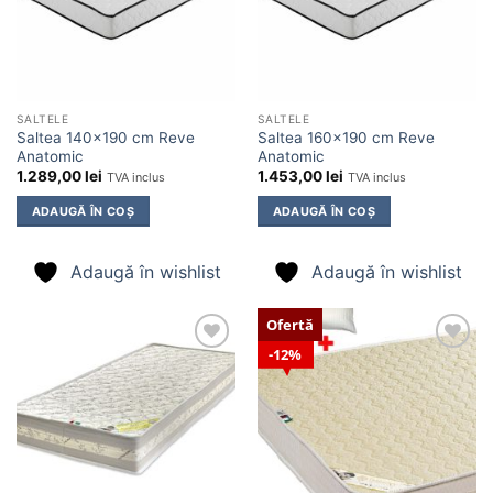
SALTELE
SALTELE
Saltea 140×190 cm Reve
Saltea 160×190 cm Reve
Anatomic
Anatomic
1.289,00
lei
1.453,00
lei
TVA inclus
TVA inclus
ADAUGĂ ÎN COȘ
ADAUGĂ ÎN COȘ
Adaugă în wishlist
Adaugă în wishlist
Ofertă
12%
Adaugă
Adaugă
în
în
wishlist
wishlist