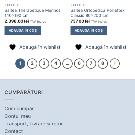
SALTELE
SALTELE
Saltea Therapetique Merinos
Saltea Ortopedică Polilattex
140×190 cm
Classic 80×200 cm
2.398,00
lei
737,00
lei
TVA inclus
TVA inclus
ADAUGĂ ÎN COȘ
ADAUGĂ ÎN COȘ
Adaugă în wishlist
Adaugă în wishlist
1
2
3
4
…
6
7
8
CUMPĂRĂTURI
Cum cumpăr
Contul meu
Transport, Livrare şi retur
Contact