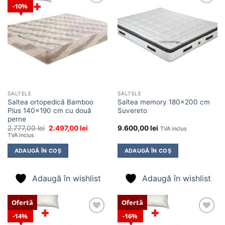
10%
Adaugă
Adaugă
în
în
wishlist
wishlist
SALTELE
SALTELE
Saltea ortopedică Bamboo
Saltea memory 180×200 cm
Plus 140×190 cm cu două
Suvereto
perne
Prețul
Prețul
2.777,00
lei
2.497,00
lei
9.600,00
lei
TVA inclus
inițial
curent
TVA inclus
a
este:
fost:
2.497,00 lei.
ADAUGĂ ÎN COȘ
ADAUGĂ ÎN COȘ
2.777,00 lei.
Adaugă în wishlist
Adaugă în wishlist
Ofertă
Ofertă
14%
16%
Adaugă
Adaugă