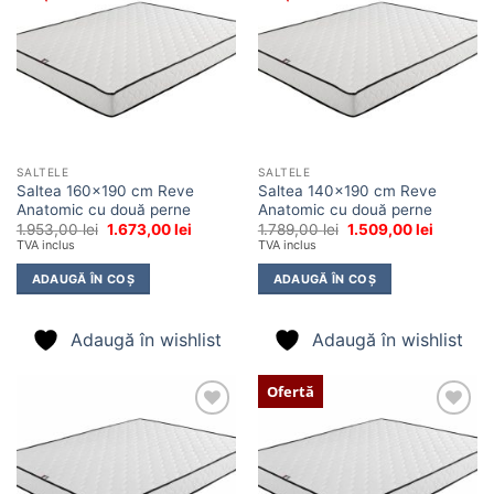
în
în
wishlist
wishlist
SALTELE
SALTELE
Saltea 160×190 cm Reve
Saltea 140×190 cm Reve
Anatomic cu două perne
Anatomic cu două perne
Prețul
Prețul
Prețul
Prețul
1.953,00
lei
1.673,00
lei
1.789,00
lei
1.509,00
lei
inițial
curent
inițial
curent
TVA inclus
TVA inclus
a
este:
a
este:
fost:
1.673,00 lei.
fost:
1.509,00 
ADAUGĂ ÎN COȘ
ADAUGĂ ÎN COȘ
1.953,00 lei.
1.789,00 lei.
Adaugă în wishlist
Adaugă în wishlist
Ofertă
Adaugă
Adaugă
în
în
wishlist
wishlist