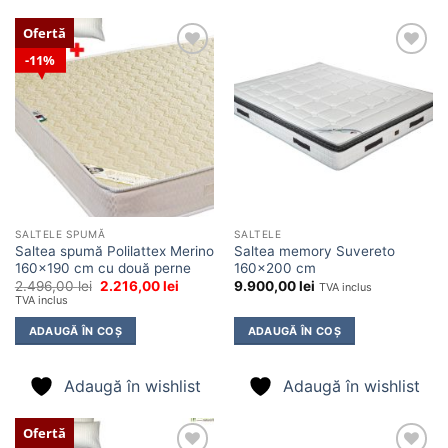
Ofertă
11%
Adaugă
Adaugă
în
în
wishlist
wishlist
SALTELE SPUMĂ
SALTELE
Saltea spumă Polilattex Merino
Saltea memory Suvereto
160×190 cm cu două perne
160×200 cm
Prețul
Prețul
2.496,00
lei
2.216,00
lei
9.900,00
lei
TVA inclus
inițial
curent
TVA inclus
a
este:
fost:
2.216,00 lei.
ADAUGĂ ÎN COȘ
ADAUGĂ ÎN COȘ
2.496,00 lei.
Adaugă în wishlist
Adaugă în wishlist
Ofertă