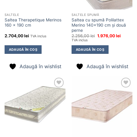
SALTELE
SALTELE SPUMĂ
Saltea Therapetique Merinos
Saltea cu spumă Polilattex
160 x 190 cm
Merino 140×190 cm și două
perne
Prețul
Prețul
2.704,00
lei
2.256,00
lei
1.976,00
lei
TVA inclus
inițial
curent
TVA inclus
a
este:
fost:
1.976,00 
ADAUGĂ ÎN COȘ
ADAUGĂ ÎN COȘ
2.256,00 lei.
Adaugă în wishlist
Adaugă în wishlist
Adaugă
Adaugă
în
în
wishlist
wishlist