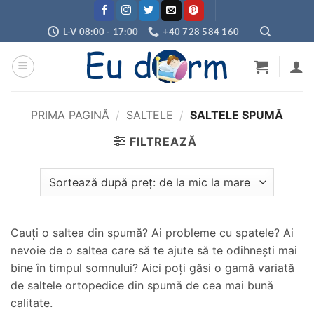
Skip
to
L-V 08:00 - 17:00
+40 728 584 160
content
PRIMA PAGINĂ
/
SALTELE
/
SALTELE SPUMĂ
FILTREAZĂ
Cauți o saltea din spumă? Ai probleme cu spatele? Ai
nevoie de o saltea care să te ajute să te odihnești mai
bine în timpul somnului? Aici poți găsi o gamă variată
de saltele ortopedice din spumă de cea mai bună
calitate.