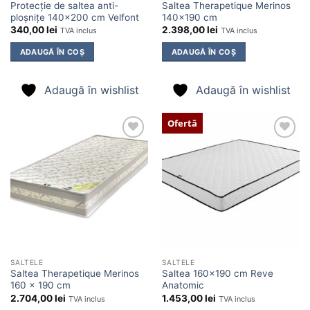
Protecție de saltea anti-
Saltea Therapetique Merinos
ploșnițe 140×200 cm Velfont
140×190 cm
340,00
lei
2.398,00
lei
TVA inclus
TVA inclus
ADAUGĂ ÎN COȘ
ADAUGĂ ÎN COȘ
Adaugă în wishlist
Adaugă în wishlist
Ofertă
Adaugă
Adaugă
în
în
wishlist
wishlist
SALTELE
SALTELE
Saltea Therapetique Merinos
Saltea 160×190 cm Reve
160 x 190 cm
Anatomic
2.704,00
lei
1.453,00
lei
TVA inclus
TVA inclus