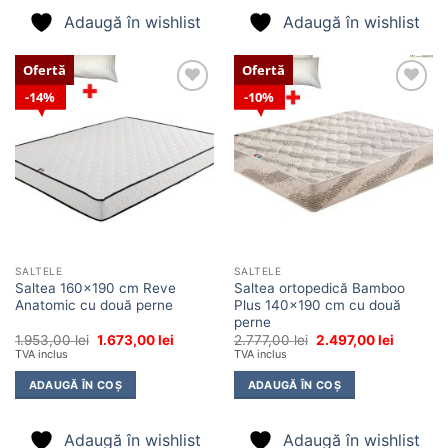
Adaugă în wishlist
Adaugă în wishlist
Ofertă
Ofertă
14%
10%
Adaugă
Adaugă
în
în
wishlist
wishlist
SALTELE
SALTELE
Saltea 160×190 cm Reve
Saltea ortopedică Bamboo
Anatomic cu două perne
Plus 140×190 cm cu două
perne
Prețul
Prețul
Prețul
Prețul
1.953,00
lei
1.673,00
lei
2.777,00
lei
2.497,00
lei
inițial
curent
inițial
curent
TVA inclus
TVA inclus
a
este:
a
este:
fost:
1.673,00 lei.
fost:
2.497,00 
ADAUGĂ ÎN COȘ
ADAUGĂ ÎN COȘ
1.953,00 lei.
2.777,00 lei.
Adaugă în wishlist
Adaugă în wishlist