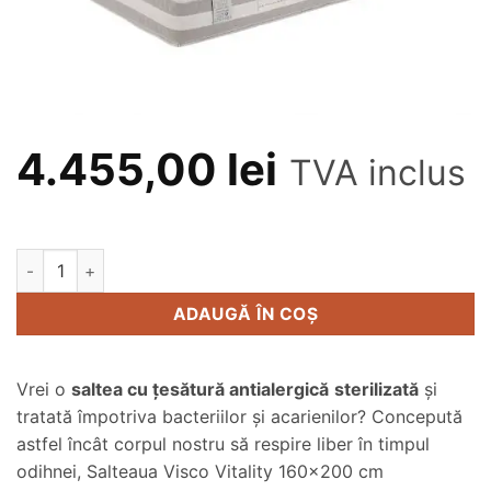
4.455,00
lei
TVA inclus
Cantitate Saltea Visco Vitality 160x200 cm
Alternative:
ADAUGĂ ÎN COȘ
Vrei o
saltea cu țesătură antialergică
sterilizată
și
tratată împotriva bacteriilor și acarienilor? Concepută
astfel încât corpul nostru să respire liber în timpul
odihnei, Salteaua Visco Vitality 160×200 cm