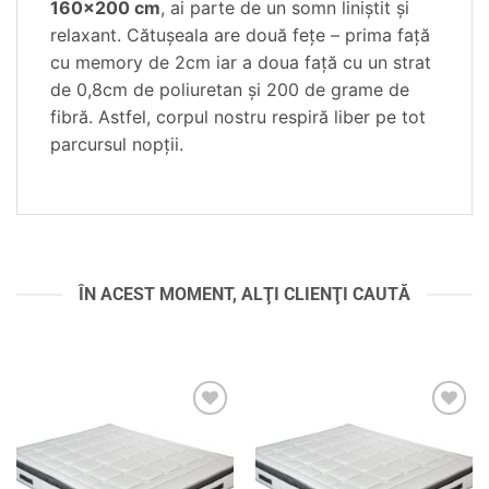
160×200 cm
, ai parte de un somn liniștit și
relaxant. Cătușeala are două fețe – prima față
cu memory de 2cm iar a doua față cu un strat
de 0,8cm de poliuretan și 200 de grame de
fibră. Astfel, corpul nostru respiră liber pe tot
parcursul nopții.
ÎN ACEST MOMENT, ALŢI CLIENŢI CAUTĂ
Adaugă
Adaugă
în
în
wishlist
wishlist