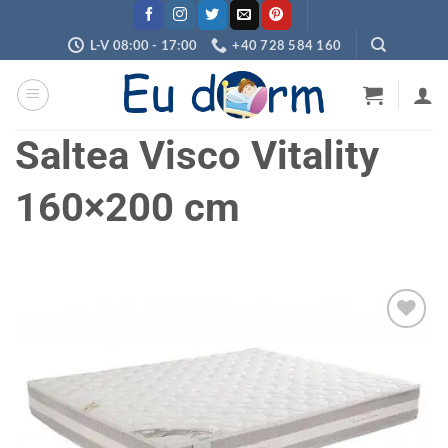
Skip
to
L-V 08:00 - 17:00
+40 728 584 160
content
Saltea Visco Vitality
160×200 cm
Adaugă
în
wishlist