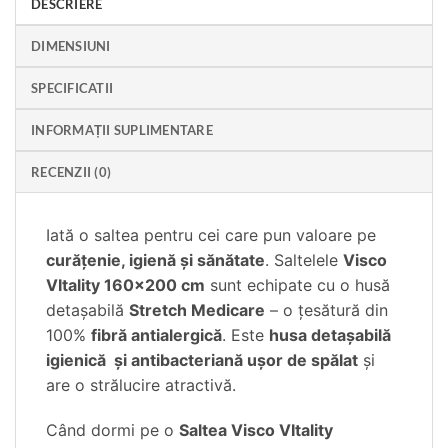
DESCRIERE
DIMENSIUNI
SPECIFICATII
INFORMAȚII SUPLIMENTARE
RECENZII (0)
Iată o saltea pentru cei care pun valoare pe
curățenie, igienă și sănătate
. Saltelele
Visco
VItality 160×200 cm
sunt echipate cu o husă
detașabilă
Stretch Medicare
– o țesătură din
100%
fibră antialergică
. Este
husa detașabilă
igienică și antibacteriană ușor de spălat
și
are o strălucire atractivă.
Când dormi pe o
Saltea Visco VItality