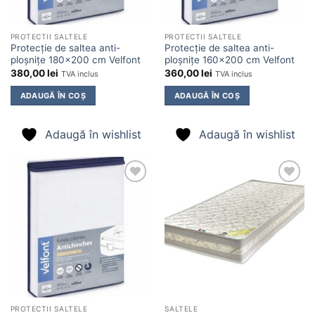
PROTECTII SALTELE
PROTECTII SALTELE
Protecție de saltea anti-
Protecție de saltea anti-
ploșnițe 180×200 cm Velfont
ploșnițe 160×200 cm Velfont
380,00
lei
360,00
lei
TVA inclus
TVA inclus
ADAUGĂ ÎN COȘ
ADAUGĂ ÎN COȘ
Adaugă în wishlist
Adaugă în wishlist
Adaugă
Adaugă
în
în
wishlist
wishlist
PROTECTII SALTELE
SALTELE