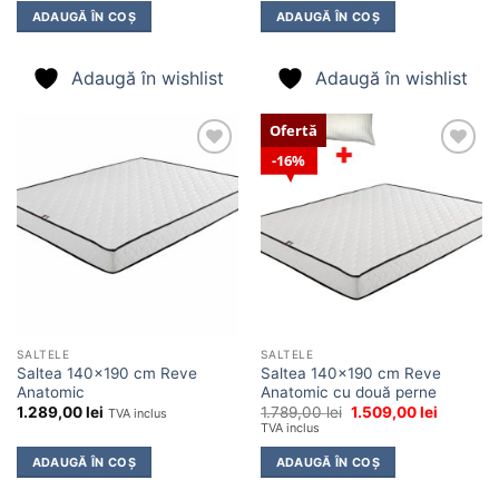
ADAUGĂ ÎN COȘ
ADAUGĂ ÎN COȘ
Adaugă în wishlist
Adaugă în wishlist
Ofertă
16%
Adaugă
Adaugă
în
în
wishlist
wishlist
SALTELE
SALTELE
Saltea 140×190 cm Reve
Saltea 140×190 cm Reve
Anatomic
Anatomic cu două perne
Prețul
Prețul
1.289,00
lei
1.789,00
lei
1.509,00
lei
TVA inclus
inițial
curent
TVA inclus
a
este:
fost:
1.509,00 
ADAUGĂ ÎN COȘ
ADAUGĂ ÎN COȘ
1.789,00 lei.