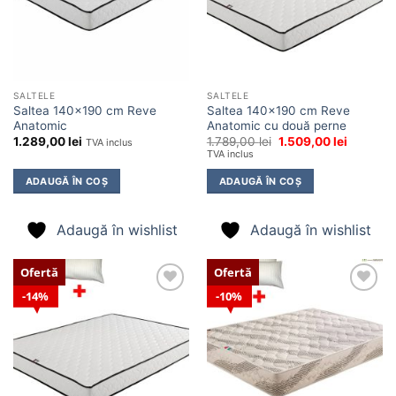
SALTELE
SALTELE
Saltea 140×190 cm Reve
Saltea 140×190 cm Reve
Anatomic
Anatomic cu două perne
Prețul
Prețul
1.289,00
lei
1.789,00
lei
1.509,00
lei
TVA inclus
inițial
curent
TVA inclus
a
este:
fost:
1.509,00 
ADAUGĂ ÎN COȘ
ADAUGĂ ÎN COȘ
1.789,00 lei.
Adaugă în wishlist
Adaugă în wishlist
Ofertă
Ofertă
14%
10%
Adaugă
Adaugă
în
în
wishlist
wishlist