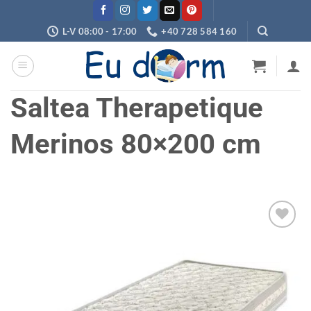
Skip
to
L-V 08:00 - 17:00
+40 728 584 160
content
Saltea Therapetique
Merinos 80×200 cm
Adaugă
în
wishlist