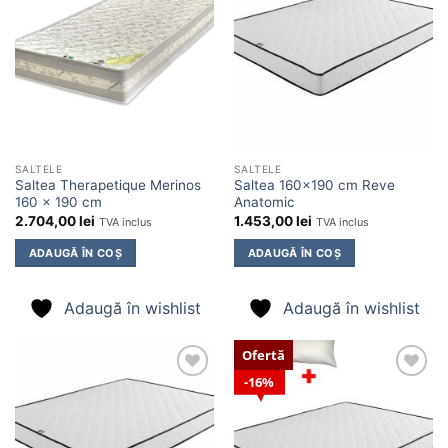
Adaugă
Adaugă
în
în
wishlist
wishlist
SALTELE
SALTELE
Saltea Therapetique Merinos
Saltea 160×190 cm Reve
160 x 190 cm
Anatomic
2.704,00
lei
1.453,00
lei
TVA inclus
TVA inclus
ADAUGĂ ÎN COȘ
ADAUGĂ ÎN COȘ
Adaugă în wishlist
Adaugă în wishlist
Ofertă
16%
Adaugă
Adaugă
în
în
wishlist
wishlist