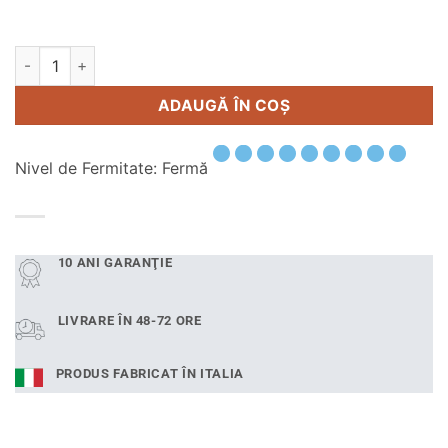
Cantitate Saltea Therapetique Merinos 80x200 cm
Alternative:
ADAUGĂ ÎN COȘ
Nivel de Fermitate: Fermă
10 ANI GARANŢIE
LIVRARE ÎN 48-72 ORE
PRODUS FABRICAT ÎN ITALIA