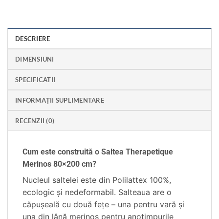
DESCRIERE
DIMENSIUNI
SPECIFICATII
INFORMAȚII SUPLIMENTARE
RECENZII (0)
Cum este construită o Saltea Therapetique
Merinos 80×200 cm?
Nucleul saltelei este din Polilattex 100%,
ecologic şi nedeformabil. Salteaua are o
căpușeală cu două feţe – una pentru vară şi
una din lână merinos pentru anotimpurile