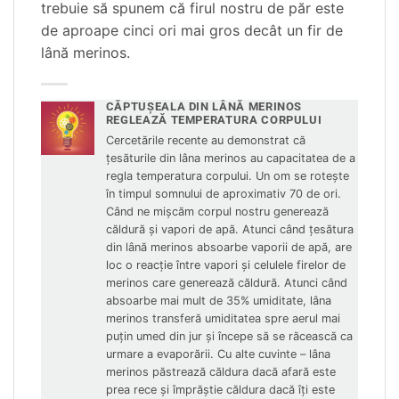
trebuie să spunem că firul nostru de păr este
de aproape cinci ori mai gros decât un fir de
lână merinos.
CĂPTUŞEALA DIN LÂNĂ MERINOS
REGLEAZĂ TEMPERATURA CORPULUI
Cercetările recente au demonstrat că
ţesăturile din lâna merinos au capacitatea de a
regla temperatura corpului. Un om se roteşte
în timpul somnului de aproximativ 70 de ori.
Când ne mişcăm corpul nostru generează
căldură şi vapori de apă. Atunci când ţesătura
din lână merinos absoarbe vaporii de apă, are
loc o reacţie între vapori şi celulele firelor de
merinos care generează căldură. Atunci când
absoarbe mai mult de 35% umiditate, lâna
merinos transferă umiditatea spre aerul mai
puţin umed din jur şi începe să se răcească ca
urmare a evaporării. Cu alte cuvinte – lâna
merinos păstrează căldura dacă afară este
prea rece şi împrăştie căldura dacă îţi este