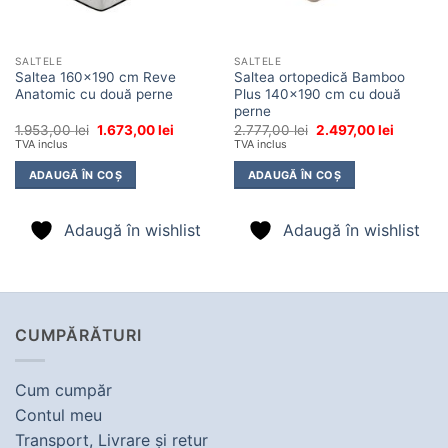
SALTELE
SALTELE
Saltea 160×190 cm Reve
Saltea ortopedică Bamboo
Anatomic cu două perne
Plus 140×190 cm cu două
perne
Prețul
Prețul
Prețul
Prețul
1.953,00
lei
1.673,00
lei
2.777,00
lei
2.497,00
lei
inițial
curent
inițial
curent
TVA inclus
TVA inclus
a
este:
a
este:
fost:
1.673,00 lei.
fost:
2.497,00 
ADAUGĂ ÎN COȘ
ADAUGĂ ÎN COȘ
1.953,00 lei.
2.777,00 lei.
Adaugă în wishlist
Adaugă în wishlist
CUMPĂRĂTURI
Cum cumpăr
Contul meu
Transport, Livrare şi retur