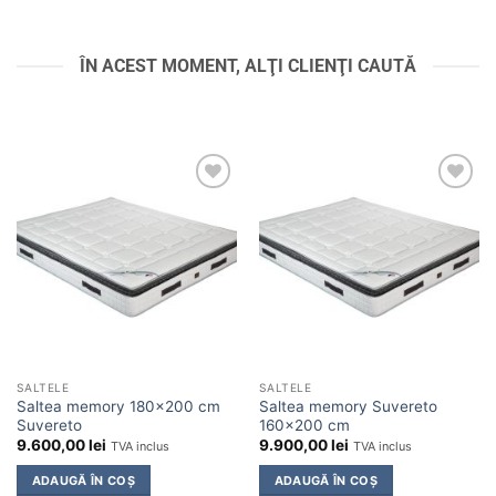
ÎN ACEST MOMENT, ALŢI CLIENŢI CAUTĂ
Adaugă
Adaugă
în
în
wishlist
wishlist
SALTELE
SALTELE
Saltea memory 180×200 cm
Saltea memory Suvereto
Suvereto
160×200 cm
9.600,00
lei
9.900,00
lei
TVA inclus
TVA inclus
ADAUGĂ ÎN COȘ
ADAUGĂ ÎN COȘ