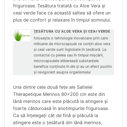
friguroase. Țesătura tratată cu Aloe Vera și
ceai verde face ca această saltea să ofere un
plus de confort şi relaxare în timpul somnului.
ŢESĂTURA CU ALOE VERA ŞI CEAI VERDE
foloseşte o tehnologie inovatoare prin care
milioane de microcapsule ce conţin aloe vera
şi ceai verde sunt înglobate în ţesătură. La
contactul cu pielea sau în timpul mişcării,
microcapsulele eliberează substanţele
benefice conţinute în ele şi au un efect pozitiv
şi revigorant asupra organismului
Una dintre cele două feţe ale Saltelei
Therapetique Merinos 80×200 cm este din
lână merinos care este plăcută la atingere şi
foarte călduroasă în anotimpurile friguroase.
Ca să înţelegeţi cât de fină şi plăcută la
atingere este o ţesătură din lână merinos,