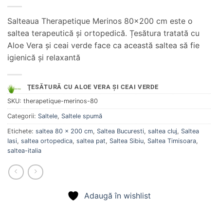
Salteaua Therapetique Merinos 80×200 cm este o
saltea terapeutică și ortopedică. Țesătura tratată cu
Aloe Vera și ceai verde face ca această saltea să fie
igienică și relaxantă
ŢESĂTURĂ CU ALOE VERA ŞI CEAI VERDE
SKU:
therapetique-merinos-80
Categorii:
Saltele
,
Saltele spumă
Etichete:
saltea 80 x 200 cm
,
Saltea Bucuresti
,
saltea cluj
,
Saltea
Iasi
,
saltea ortopedica
,
saltea pat
,
Saltea Sibiu
,
Saltea Timisoara
,
saltea-italia
Adaugă în wishlist