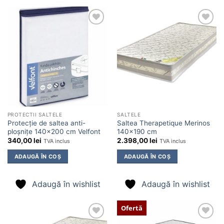
Adaugă
Adaugă
în
în
wishlist
wishlist
PROTECTII SALTELE
SALTELE
Protecție de saltea anti-
Saltea Therapetique Merinos
ploșnițe 140×200 cm Velfont
140×190 cm
340,00
lei
2.398,00
lei
TVA inclus
TVA inclus
ADAUGĂ ÎN COȘ
ADAUGĂ ÎN COȘ
Adaugă în wishlist
Adaugă în wishlist
Ofertă