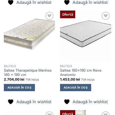
Adaugă în wishlist
Adaugă în wishlist
Ofertă
Adaugă
Adaugă
în
în
wishlist
wishlist
SALTELE
SALTELE
Saltea Therapetique Merinos
Saltea 160×190 cm Reve
160 x 190 cm
Anatomic
2.704,00
lei
1.453,00
lei
TVA inclus
TVA inclus
ADAUGĂ ÎN COȘ
ADAUGĂ ÎN COȘ
Adaugă în wishlist
Adaugă în wishlist
Ofertă