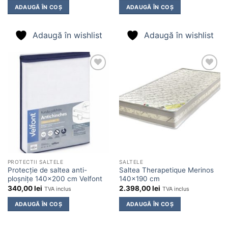
ADAUGĂ ÎN COȘ
ADAUGĂ ÎN COȘ
Adaugă în wishlist
Adaugă în wishlist
Adaugă
Adaugă
în
în
wishlist
wishlist
PROTECTII SALTELE
SALTELE
Protecție de saltea anti-
Saltea Therapetique Merinos
ploșnițe 140×200 cm Velfont
140×190 cm
340,00
lei
2.398,00
lei
TVA inclus
TVA inclus
ADAUGĂ ÎN COȘ
ADAUGĂ ÎN COȘ