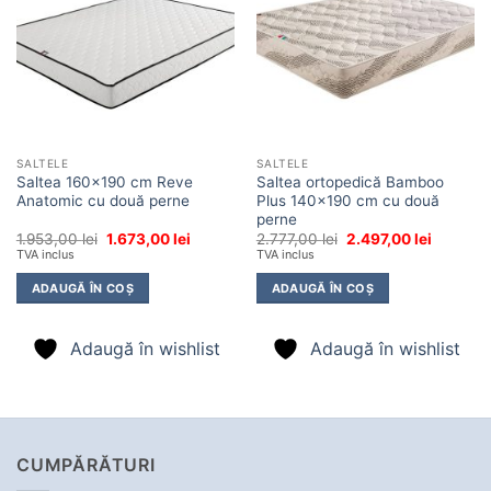
wishlist
wishlist
SALTELE
SALTELE
Saltea 160×190 cm Reve
Saltea ortopedică Bamboo
Anatomic cu două perne
Plus 140×190 cm cu două
perne
Prețul
Prețul
Prețul
Prețul
1.953,00
lei
1.673,00
lei
2.777,00
lei
2.497,00
lei
inițial
curent
inițial
curent
TVA inclus
TVA inclus
a
este:
a
este:
fost:
1.673,00 lei.
fost:
2.497,00 
ADAUGĂ ÎN COȘ
ADAUGĂ ÎN COȘ
1.953,00 lei.
2.777,00 lei.
Adaugă în wishlist
Adaugă în wishlist
CUMPĂRĂTURI