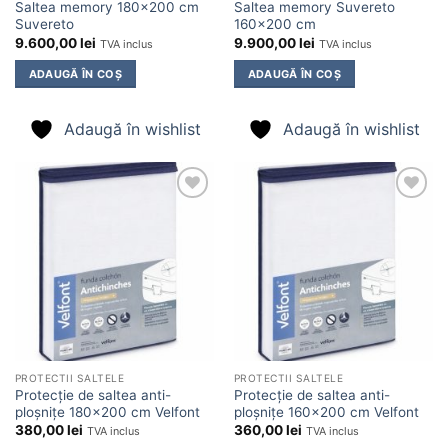
Saltea memory 180×200 cm
Saltea memory Suvereto
Suvereto
160×200 cm
9.600,00
lei
9.900,00
lei
TVA inclus
TVA inclus
ADAUGĂ ÎN COȘ
ADAUGĂ ÎN COȘ
Adaugă în wishlist
Adaugă în wishlist
Adaugă
Adaugă
în
în
wishlist
wishlist
PROTECTII SALTELE
PROTECTII SALTELE
Protecție de saltea anti-
Protecție de saltea anti-
ploșnițe 180×200 cm Velfont
ploșnițe 160×200 cm Velfont
380,00
lei
360,00
lei
TVA inclus
TVA inclus