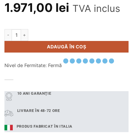
1.971,00
lei
TVA inclus
Cantitate Saltea ortopedică Bamboo Plus 120x200 cm
Alternative:
ADAUGĂ ÎN COȘ
Nivel de Fermitate: Fermă
10 ANI GARANŢIE
LIVRARE ÎN 48-72 ORE
PRODUS FABRICAT ÎN ITALIA