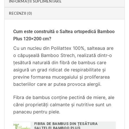
INFORMAȚII SUPLIMENTARE
RECENZII (0)
Cum este construită o Saltea ortopedică Bamboo
Plus 120×200 cm?
Cu un nucleu din Polilattex 100%, salteaua are
o căpușeală Bamboo Strech, r
ealizată dintr-o
țesătură naturală din fibră de bambus care
asigură un
grad ridicat de respirabilitate și
previne formarea mucegaiului și proliferarea
bacteriilor care ar putea provoca alergii.
Fibra de bambus conține pectină de miere, ale
cărei proprietăți calmante și nutritive sunt un
panaceu pentru piele.
FIBRA DE BAMBUS DIN ȚESĂTURA
SALTELEI BAMBOO PLUS