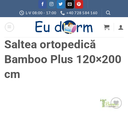
Skip
to
L-V 08:00 - 17:00
+40 728 584 160
content
Saltea ortopedică
Bamboo Plus 120×200
cm
Adaugă
în
wishlist