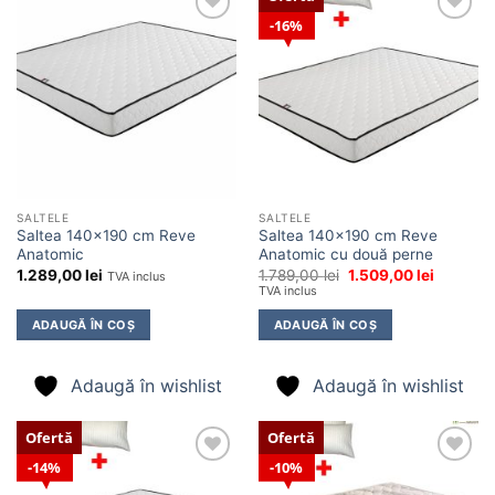
16%
Adaugă
Adaugă
în
în
wishlist
wishlist
SALTELE
SALTELE
Saltea 140×190 cm Reve
Saltea 140×190 cm Reve
Anatomic
Anatomic cu două perne
Prețul
Prețul
1.289,00
lei
1.789,00
lei
1.509,00
lei
TVA inclus
inițial
curent
TVA inclus
a
este:
fost:
1.509,00 
ADAUGĂ ÎN COȘ
ADAUGĂ ÎN COȘ
1.789,00 lei.
Adaugă în wishlist
Adaugă în wishlist
Ofertă
Ofertă
14%
10%
Adaugă
Adaugă
în
în