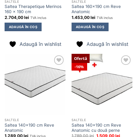
SALTELE
SALTELE
Saltea Therapetique Merinos
Saltea 160×190 cm Reve
160 x 190 cm
Anatomic
2.704,00
lei
1.453,00
lei
TVA inclus
TVA inclus
ADAUGĂ ÎN COȘ
ADAUGĂ ÎN COȘ
Adaugă în wishlist
Adaugă în wishlist
Ofertă
16%
Adaugă
Adaugă
în
în
wishlist
wishlist
SALTELE
SALTELE
Saltea 140×190 cm Reve
Saltea 140×190 cm Reve
Anatomic
Anatomic cu două perne
Prețul
Prețul
1.289,00
lei
1.789,00
lei
1.509,00
lei
TVA inclus