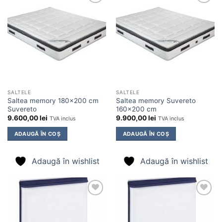
Adaugă
Adaugă
în
în
wishlist
wishlist
SALTELE
SALTELE
Saltea memory 180×200 cm
Saltea memory Suvereto
Suvereto
160×200 cm
9.600,00
lei
9.900,00
lei
TVA inclus
TVA inclus
ADAUGĂ ÎN COȘ
ADAUGĂ ÎN COȘ
Adaugă în wishlist
Adaugă în wishlist
Adaugă
Adaugă
în
în
wishlist
wishlist