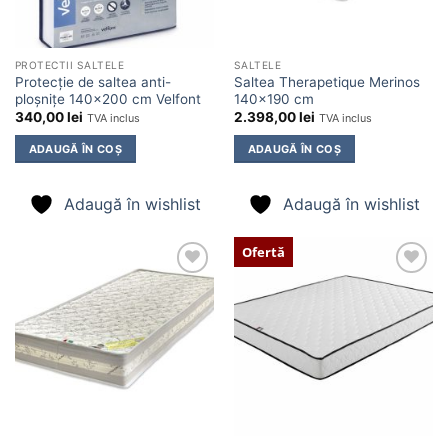
PROTECTII SALTELE
SALTELE
Protecție de saltea anti-
Saltea Therapetique Merinos
ploșnițe 140×200 cm Velfont
140×190 cm
340,00
lei
2.398,00
lei
TVA inclus
TVA inclus
ADAUGĂ ÎN COȘ
ADAUGĂ ÎN COȘ
Adaugă în wishlist
Adaugă în wishlist
Ofertă
Adaugă
Adaugă
în
în
wishlist
wishlist