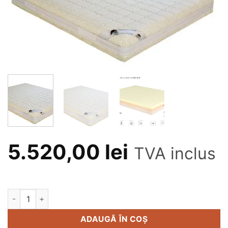
5.520,00
lei
TVA inclus
Cantitate Saltea memory Medical Form HD 2.0 - 100x200 cm
Alternative:
ADAUGĂ ÎN COȘ