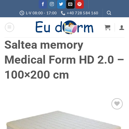
Skip
to
L-V 08:00 - 17:00
+40 728 584 160
content
Saltea memory
Medical Form HD 2.0 –
100×200 cm
Adaugă
în
wishlist