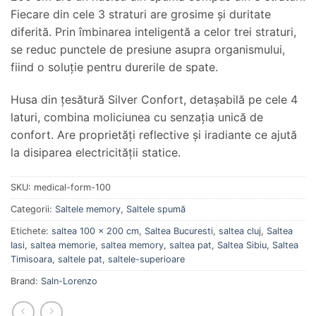
Fiecare din cele 3 straturi are grosime și duritate
diferită. Prin îmbinarea inteligentă a celor trei straturi,
se reduc punctele de presiune asupra organismului,
fiind o soluție pentru durerile de spate.
Husa din țesătură Silver Confort, detașabilă pe cele 4
laturi, combina moliciunea cu senzația unică de
confort. Are proprietăți reflective și iradiante ce ajută
la disiparea electricității statice.
SKU:
medical-form-100
Categorii:
Saltele memory
,
Saltele spumă
Etichete:
saltea 100 x 200 cm
,
Saltea Bucuresti
,
saltea cluj
,
Saltea
Iasi
,
saltea memorie
,
saltea memory
,
saltea pat
,
Saltea Sibiu
,
Saltea
Timisoara
,
saltele pat
,
saltele-superioare
Brand:
Saln-Lorenzo