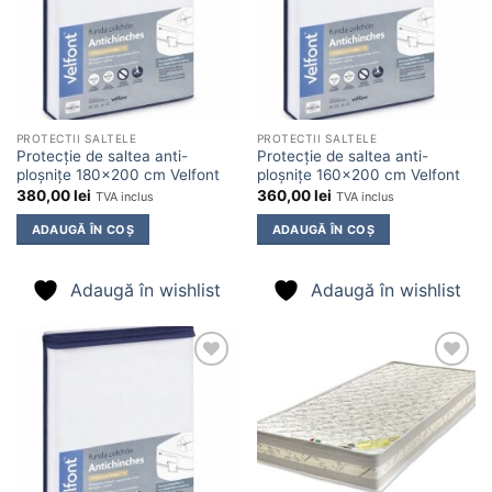
PROTECTII SALTELE
PROTECTII SALTELE
Protecție de saltea anti-
Protecție de saltea anti-
ploșnițe 180×200 cm Velfont
ploșnițe 160×200 cm Velfont
380,00
lei
360,00
lei
TVA inclus
TVA inclus
ADAUGĂ ÎN COȘ
ADAUGĂ ÎN COȘ
Adaugă în wishlist
Adaugă în wishlist
Adaugă
Adaugă
în
în
wishlist
wishlist