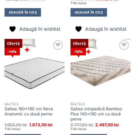
inițial
curent
TVA inclus
a
este:
fost:
1.509,00 
ADAUGĂ ÎN COȘ
ADAUGĂ ÎN COȘ
1.789,00 lei.
Adaugă în wishlist
Adaugă în wishlist
Ofertă
Ofertă
14%
10%
Adaugă
Adaugă
în
în
wishlist
wishlist
SALTELE
SALTELE
Saltea 160×190 cm Reve
Saltea ortopedică Bamboo
Anatomic cu două perne
Plus 140×190 cm cu două
perne
Prețul
Prețul
Prețul
Prețul
1.953,00
lei
1.673,00
lei
2.777,00
lei
2.497,00
lei
inițial
curent
inițial
curent
TVA inclus
TVA inclus
a
este:
a
este: