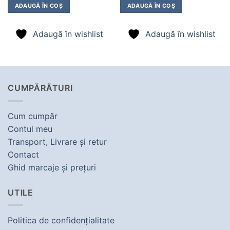
fost:
1.673,00 lei.
fost:
2.497,00 
ADAUGĂ ÎN COȘ
ADAUGĂ ÎN COȘ
1.953,00 lei.
2.777,00 lei.
Adaugă în wishlist
Adaugă în wishlist
CUMPĂRĂTURI
Cum cumpăr
Contul meu
Transport, Livrare şi retur
Contact
Ghid marcaje şi preţuri
UTILE
Politica de confidenţialitate