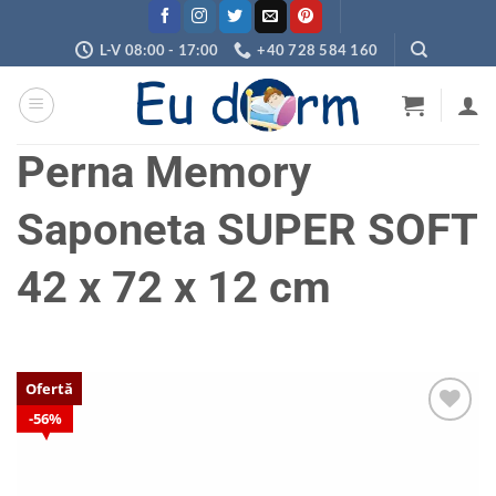
Skip
to
L-V 08:00 - 17:00
+40 728 584 160
content
Perna Memory
Saponeta SUPER SOFT
42 x 72 x 12 cm
Ofertă
56%
Adaugă
în
wishlist