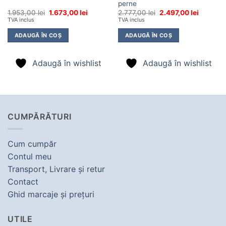
perne
Prețul
Prețul
Prețul
Prețul
1.953,00
lei
1.673,00
lei
2.777,00
lei
2.497,00
lei
inițial
curent
inițial
curent
TVA inclus
TVA inclus
a
este:
a
este:
fost:
1.673,00 lei.
fost:
2.497,00 
ADAUGĂ ÎN COȘ
ADAUGĂ ÎN COȘ
1.953,00 lei.
2.777,00 lei.
Adaugă în wishlist
Adaugă în wishlist
CUMPĂRĂTURI
Cum cumpăr
Contul meu
Transport, Livrare şi retur
Contact
Ghid marcaje şi preţuri
UTILE