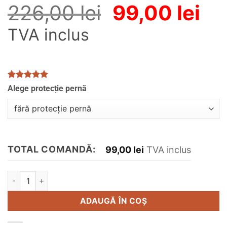
Prețul
Pr
226,00
lei
99,00
lei
inițial
cu
TVA inclus
a
es
fost:
99,
226,00 lei.
Evaluat la
5
Alege protecție pernă
Alternative:
5
din 5 pe
baza a
evaluări de
la clienți
TOTAL COMANDĂ:
99,00
lei
TVA inclus
Cantitate Perna Memory Saponeta SUPER SOFT 42 x 72 x 12 
ADAUGĂ ÎN COȘ