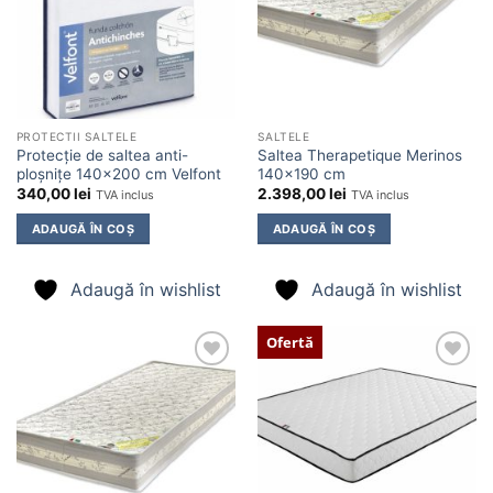
PROTECTII SALTELE
SALTELE
Protecție de saltea anti-
Saltea Therapetique Merinos
ploșnițe 140×200 cm Velfont
140×190 cm
340,00
lei
2.398,00
lei
TVA inclus
TVA inclus
ADAUGĂ ÎN COȘ
ADAUGĂ ÎN COȘ
Adaugă în wishlist
Adaugă în wishlist
Ofertă
Adaugă
Adaugă
în
în
wishlist
wishlist