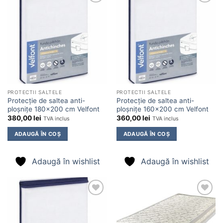
Adaugă
Adaugă
în
în
wishlist
wishlist
PROTECTII SALTELE
PROTECTII SALTELE
Protecție de saltea anti-
Protecție de saltea anti-
ploșnițe 180×200 cm Velfont
ploșnițe 160×200 cm Velfont
380,00
lei
360,00
lei
TVA inclus
TVA inclus
ADAUGĂ ÎN COȘ
ADAUGĂ ÎN COȘ
Adaugă în wishlist
Adaugă în wishlist
Adaugă
Adaugă
în
în
wishlist
wishlist