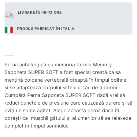
LIVRARE ÎN 48-72 ORE
PRODUS FABRICAT ÎN ITALIA
Perna antialergică cu memoria formei Memory
Saponeta SUPER SOFT a fost special creată ca să
menţină coloana vertebrală dreaptă în timpul odihnei
şi se adaptează corpului şi felului tău de a dormi.
Cumpără Perna Saponeta SUPER SOFT dacă vrei să
reduci punctele de presiune care cauzează durere şi să
eviţi un somn agitat. Alege această pernă dacă îţi
doreşti ca muşchii gâtului şi ai umerilor să se relaxeze
complet în timpul somnului.