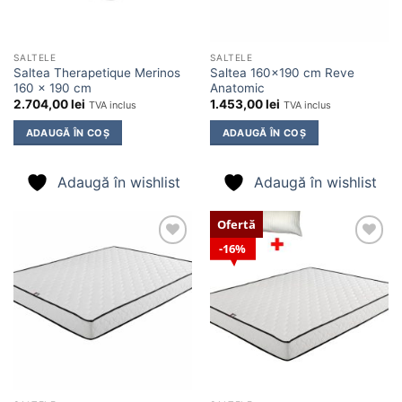
SALTELE
SALTELE
Saltea Therapetique Merinos
Saltea 160×190 cm Reve
160 x 190 cm
Anatomic
2.704,00
lei
1.453,00
lei
TVA inclus
TVA inclus
ADAUGĂ ÎN COȘ
ADAUGĂ ÎN COȘ
Adaugă în wishlist
Adaugă în wishlist
Ofertă
16%
Adaugă
Adaugă
în
în
wishlist
wishlist