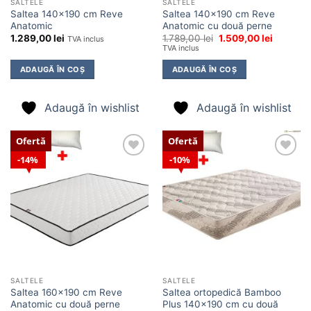
SALTELE
SALTELE
Saltea 140×190 cm Reve
Saltea 140×190 cm Reve
Anatomic
Anatomic cu două perne
Prețul
Prețul
1.289,00
lei
1.789,00
lei
1.509,00
lei
TVA inclus
inițial
curent
TVA inclus
a
este:
fost:
1.509,00 
ADAUGĂ ÎN COȘ
ADAUGĂ ÎN COȘ
1.789,00 lei.
Adaugă în wishlist
Adaugă în wishlist
Ofertă
Ofertă
14%
10%
Adaugă
Adaugă
în
în
wishlist
wishlist
SALTELE
SALTELE
Saltea 160×190 cm Reve
Saltea ortopedică Bamboo
Anatomic cu două perne
Plus 140×190 cm cu două