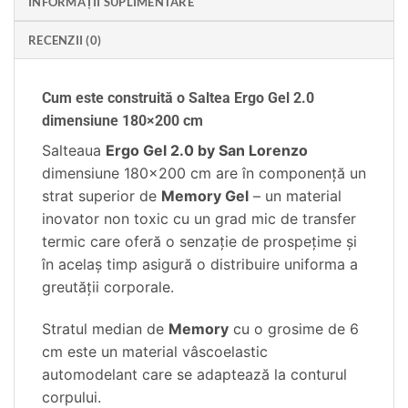
INFORMAȚII SUPLIMENTARE
RECENZII (0)
Cum este construită o Saltea Ergo Gel 2.0
dimensiune 180×200 cm
Salteaua
Ergo Gel 2.0 by San Lorenzo
dimensiune 180×200 cm are în componență un
strat superior de
Memory Gel
– un material
inovator non toxic cu un grad mic de transfer
termic care oferă o senzație de prospețime și
în acelaș timp asigură o distribuire uniforma a
greutății corporale.
Stratul median de
Memory
cu o grosime de 6
cm este un material vâscoelastic
automodelant care se adaptează la conturul
corpului.