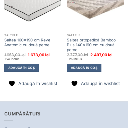
SALTELE
SALTELE
Saltea 160×190 cm Reve
Saltea ortopedică Bamboo
Anatomic cu două perne
Plus 140×190 cm cu două
perne
Prețul
Prețul
Prețul
Prețul
1.953,00
lei
1.673,00
lei
2.777,00
lei
2.497,00
lei
inițial
curent
inițial
curent
TVA inclus
TVA inclus
a
este:
a
este:
fost:
1.673,00 lei.
fost:
2.497,00 
ADAUGĂ ÎN COȘ
ADAUGĂ ÎN COȘ
1.953,00 lei.
2.777,00 lei.
Adaugă în wishlist
Adaugă în wishlist
CUMPĂRĂTURI