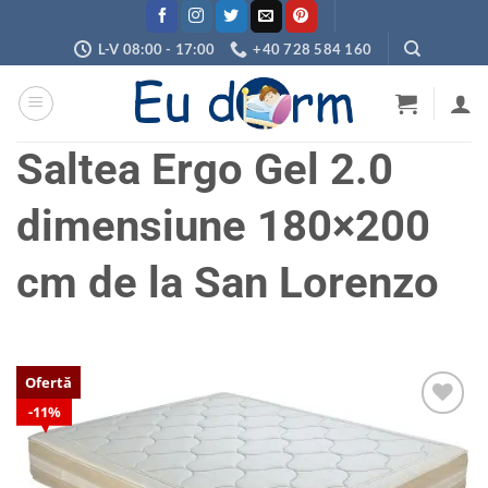
Skip
to
L-V 08:00 - 17:00
+40 728 584 160
content
Saltea Ergo Gel 2.0
dimensiune 180×200
cm de la San Lorenzo
Ofertă
11%
Adaugă
în
wishlist