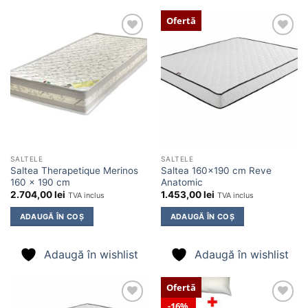
Ofertă
Adaugă
Adaugă
în
în
wishlist
wishlist
SALTELE
SALTELE
Saltea Therapetique Merinos
Saltea 160×190 cm Reve
160 x 190 cm
Anatomic
2.704,00
lei
1.453,00
lei
TVA inclus
TVA inclus
ADAUGĂ ÎN COȘ
ADAUGĂ ÎN COȘ
Adaugă în wishlist
Adaugă în wishlist
Ofertă
16%