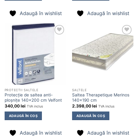
Adaugă în wishlist
Adaugă în wishlist
Adaugă
Adaugă
în
în
wishlist
wishlist
PROTECTII SALTELE
SALTELE
Protecție de saltea anti-
Saltea Therapetique Merinos
ploșnițe 140×200 cm Velfont
140×190 cm
340,00
lei
2.398,00
lei
TVA inclus
TVA inclus
ADAUGĂ ÎN COȘ
ADAUGĂ ÎN COȘ
Adaugă în wishlist
Adaugă în wishlist