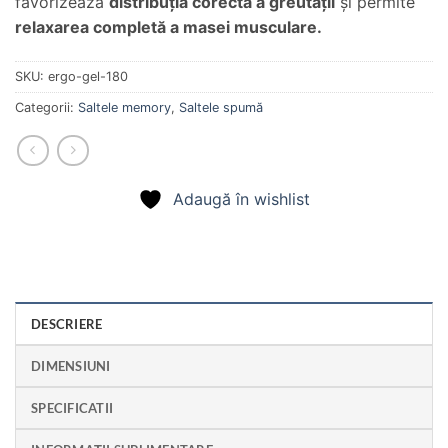
favorizează
distribuția corectă a greutății
și permite
relaxarea completă a masei musculare.
SKU:
ergo-gel-180
Categorii:
Saltele memory
,
Saltele spumă
Adaugă în wishlist
DESCRIERE
DIMENSIUNI
SPECIFICATII