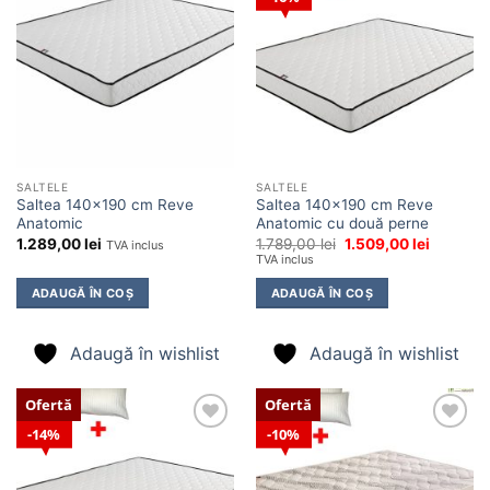
Adaugă
Adaugă
în
în
wishlist
wishlist
SALTELE
SALTELE
Saltea 140×190 cm Reve
Saltea 140×190 cm Reve
Anatomic
Anatomic cu două perne
Prețul
Prețul
1.289,00
lei
1.789,00
lei
1.509,00
lei
TVA inclus
inițial
curent
TVA inclus
a
este:
fost:
1.509,00 
ADAUGĂ ÎN COȘ
ADAUGĂ ÎN COȘ
1.789,00 lei.
Adaugă în wishlist
Adaugă în wishlist
Ofertă
Ofertă
14%
10%
Adaugă
Adaugă
în
în
wishlist
wishlist