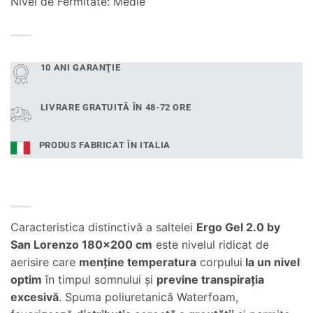
Nivel de Fermitate: Medie
10.000,00 lei.
10 ANI GARANŢIE
LIVRARE GRATUITĂ ÎN 48-72 ORE
PRODUS FABRICAT ÎN ITALIA
Caracteristica distinctivă a saltelei
Ergo Gel 2.0 by
San Lorenzo 180×200 cm
este nivelul ridicat de
aerisire care
menține temperatura
corpului
la un nivel
optim
în timpul somnului și
previne transpirația
excesivă
. S
puma poliuretanică Waterfoam,