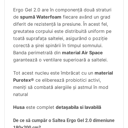
Ergo Gel 2.0 are în componență două straturi
de
spumă Waterfoam
fiecare având un grad
diferit de rezistență la presiune. În acest fel,
greutatea corpului este distribuită uniform pe
toată suprafața saltelei, asigurând o poziție
corectă a șirei spinării în timpul somnului.
Banda perimetrală din
material Air Space
garantează o ventilare superioară a saltelei.
Tot acest nucleu este îmbrăcat cu un
material
Purotex®
ce eliberează probiotici activi,
meniți să combată alergiile și astmul în mod
natural
Husa
este complet
detașabila si lavabilă
De ce să cumpăr o Saltea Ergo Gel 2.0 dimeniune
180×200 cm?