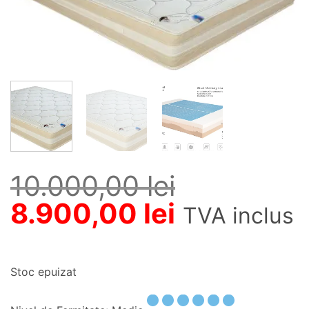
10.000,00
lei
Prețul
Prețul
8.900,00
lei
TVA inclus
inițial
curent
a
este:
Stoc epuizat
fost:
8.900,00 l