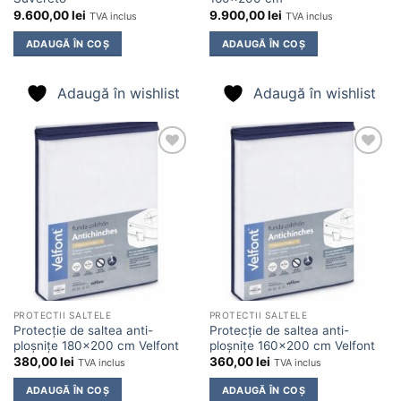
9.600,00
lei
9.900,00
lei
TVA inclus
TVA inclus
ADAUGĂ ÎN COȘ
ADAUGĂ ÎN COȘ
Adaugă în wishlist
Adaugă în wishlist
Adaugă
Adaugă
în
în
wishlist
wishlist
PROTECTII SALTELE
PROTECTII SALTELE
Protecție de saltea anti-
Protecție de saltea anti-
ploșnițe 180×200 cm Velfont
ploșnițe 160×200 cm Velfont
380,00
lei
360,00
lei
TVA inclus
TVA inclus
ADAUGĂ ÎN COȘ
ADAUGĂ ÎN COȘ