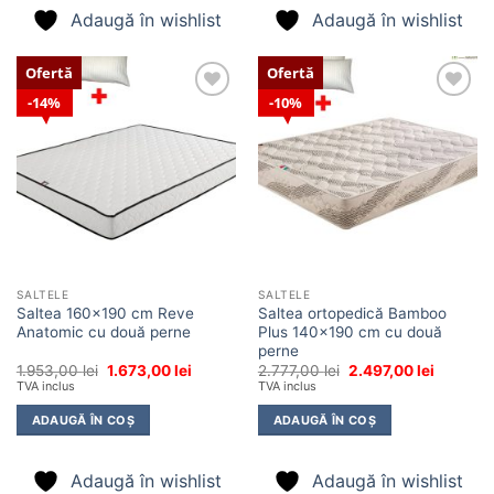
Adaugă în wishlist
Adaugă în wishlist
Ofertă
Ofertă
14%
10%
Adaugă
Adaugă
în
în
wishlist
wishlist
SALTELE
SALTELE
Saltea 160×190 cm Reve
Saltea ortopedică Bamboo
Anatomic cu două perne
Plus 140×190 cm cu două
perne
Prețul
Prețul
Prețul
Prețul
1.953,00
lei
1.673,00
lei
2.777,00
lei
2.497,00
lei
inițial
curent
inițial
curent
TVA inclus
TVA inclus
a
este:
a
este:
fost:
1.673,00 lei.
fost:
2.497,00 
ADAUGĂ ÎN COȘ
ADAUGĂ ÎN COȘ
1.953,00 lei.
2.777,00 lei.
Adaugă în wishlist
Adaugă în wishlist