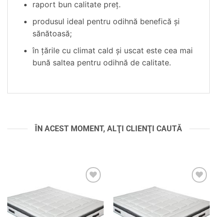
raport bun calitate preț.
produsul ideal pentru odihnă benefică şi
sănătoasă;
în ţările cu climat cald şi uscat este cea mai
bună saltea pentru odihnă de calitate.
ÎN ACEST MOMENT, ALŢI CLIENŢI CAUTĂ
Adaugă
Adaugă
în
în
wishlist
wishlist