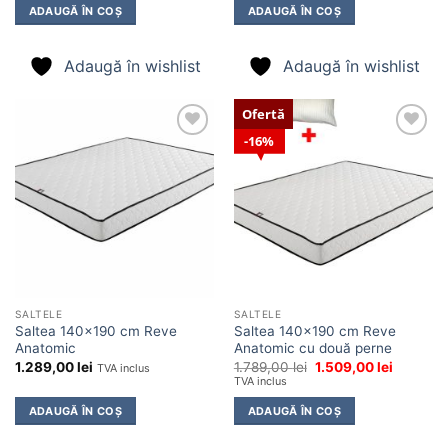
ADAUGĂ ÎN COȘ
ADAUGĂ ÎN COȘ
Adaugă în wishlist
Adaugă în wishlist
Ofertă
16%
Adaugă
Adaugă
în
în
wishlist
wishlist
SALTELE
SALTELE
Saltea 140×190 cm Reve
Saltea 140×190 cm Reve
Anatomic
Anatomic cu două perne
Prețul
Prețul
1.289,00
lei
1.789,00
lei
1.509,00
lei
TVA inclus
inițial
curent
TVA inclus
a
este:
fost:
1.509,00 
ADAUGĂ ÎN COȘ
ADAUGĂ ÎN COȘ
1.789,00 lei.