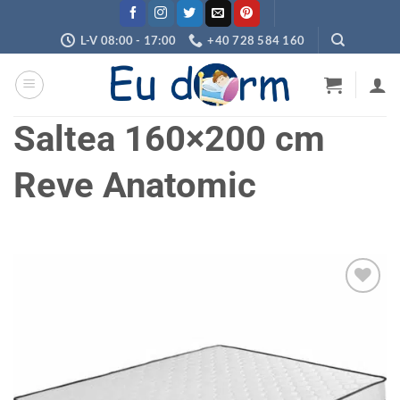
Skip
to
L-V 08:00 - 17:00
+40 728 584 160
content
Saltea 160×200 cm
Reve Anatomic
Adaugă
în
wishlist