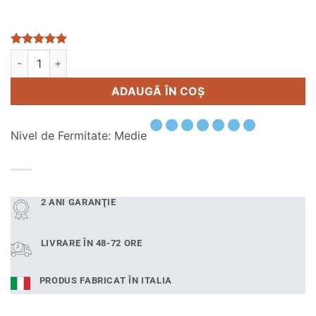
Evaluat la
3
Cantitate Saltea 160x200 cm Reve Anatomic
Alternative:
5
din 5 pe
baza a
evaluări de
ADAUGĂ ÎN COȘ
la clienți
Nivel de Fermitate: Medie
2 ANI GARANŢIE
LIVRARE ÎN 48-72 ORE
PRODUS FABRICAT ÎN ITALIA