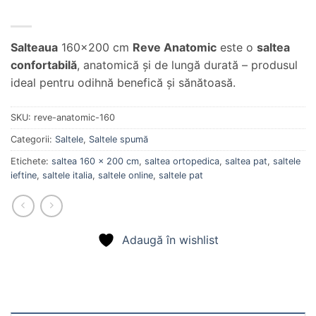
Salteaua
160×200 cm
Reve Anatomic
este o
saltea
confortabilă
, anatomică şi de lungă durată – produsul
ideal pentru odihnă benefică şi sănătoasă.
SKU:
reve-anatomic-160
Categorii:
Saltele
,
Saltele spumă
Etichete:
saltea 160 x 200 cm
,
saltea ortopedica
,
saltea pat
,
saltele
ieftine
,
saltele italia
,
saltele online
,
saltele pat
Adaugă în wishlist