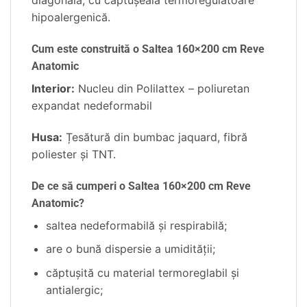
diagonală, cu căptuşeală termoregulatoare
hipoalergenică.
Cum este construită o Saltea 160×200 cm Reve
Anatomic
Interior:
Nucleu din Polilattex – poliuretan
expandat nedeformabil
Husa:
Țesătură din bumbac jaquard, fibră
poliester și TNT.
De ce să cumperi o Saltea 160×200 cm Reve
Anatomic?
saltea nedeformabilă şi respirabilă;
are o bună dispersie a umidităţii;
căptușită cu material termoreglabil și
antialergic;