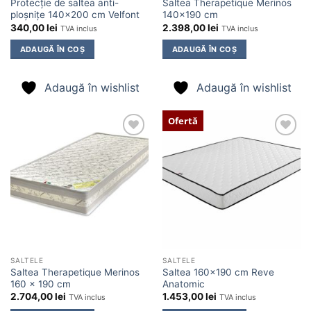
Protecție de saltea anti-
Saltea Therapetique Merinos
ploșnițe 140×200 cm Velfont
140×190 cm
340,00
lei
2.398,00
lei
TVA inclus
TVA inclus
ADAUGĂ ÎN COȘ
ADAUGĂ ÎN COȘ
Adaugă în wishlist
Adaugă în wishlist
Ofertă
Adaugă
Adaugă
în
în
wishlist
wishlist
SALTELE
SALTELE
Saltea Therapetique Merinos
Saltea 160×190 cm Reve
160 x 190 cm
Anatomic
2.704,00
lei
1.453,00
lei
TVA inclus
TVA inclus