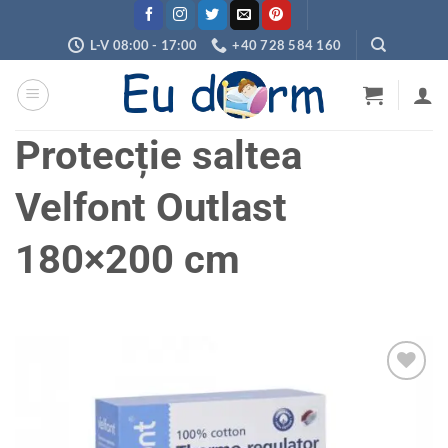
Skip
to
L-V 08:00 - 17:00
+40 728 584 160
content
Protecție saltea
Velfont Outlast
180×200 cm
Adaugă
în
wishlist