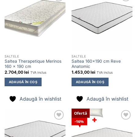
Adaugă
Adaugă
în
în
wishlist
wishlist
SALTELE
SALTELE
Saltea Therapetique Merinos
Saltea 160×190 cm Reve
160 x 190 cm
Anatomic
2.704,00
lei
1.453,00
lei
TVA inclus
TVA inclus
ADAUGĂ ÎN COȘ
ADAUGĂ ÎN COȘ
Adaugă în wishlist
Adaugă în wishlist
Ofertă
16%
Adaugă
Adaugă
în
în
wishlist
wishlist