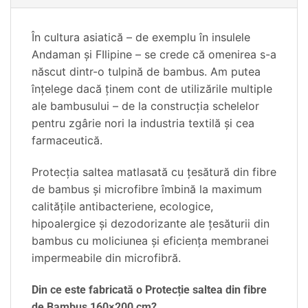
În cultura asiatică – de exemplu în insulele
Andaman și FIlipine – se crede că omenirea s-a
născut dintr-o tulpină de bambus. Am putea
înțelege dacă ținem cont de utilizările multiple
ale bambusului – de la construcția schelelor
pentru zgârie nori la industria textilă și cea
farmaceutică.
Protecția saltea matlasată cu țesătură din fibre
de bambus și microfibre îmbină la maximum
calitățile antibacteriene, ecologice,
hipoalergice și dezodorizante ale țesăturii din
bambus cu moliciunea și eficiența membranei
impermeabile din microfibră.
Din ce este fabricată o Protecție saltea din fibre
de Bambus 160×200 cm?