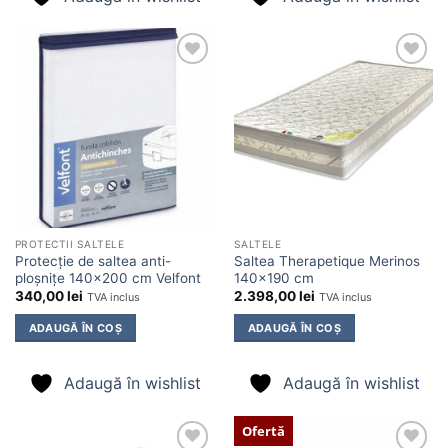
Adaugă
Adaugă
în
în
wishlist
wishlist
PROTECTII SALTELE
SALTELE
Protecție de saltea anti-
Saltea Therapetique Merinos
ploșnițe 140×200 cm Velfont
140×190 cm
340,00
lei
2.398,00
lei
TVA inclus
TVA inclus
ADAUGĂ ÎN COȘ
ADAUGĂ ÎN COȘ
Adaugă în wishlist
Adaugă în wishlist
Ofertă