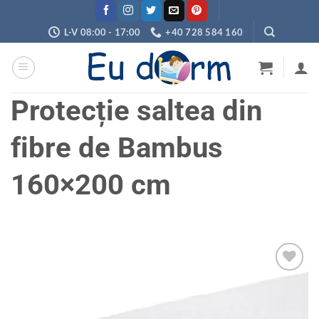
Skip
to
L-V 08:00 - 17:00
+40 728 584 160
content
Protecție saltea din
fibre de Bambus
160×200 cm
Adaugă
în
wishlist