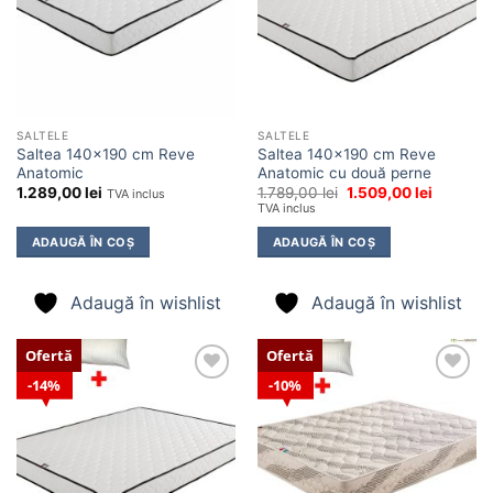
SALTELE
SALTELE
Saltea 140×190 cm Reve
Saltea 140×190 cm Reve
Anatomic
Anatomic cu două perne
Prețul
Prețul
1.289,00
lei
1.789,00
lei
1.509,00
lei
TVA inclus
inițial
curent
TVA inclus
a
este:
fost:
1.509,00 
ADAUGĂ ÎN COȘ
ADAUGĂ ÎN COȘ
1.789,00 lei.
Adaugă în wishlist
Adaugă în wishlist
Ofertă
Ofertă
14%
10%
Adaugă
Adaugă
în
în
wishlist
wishlist