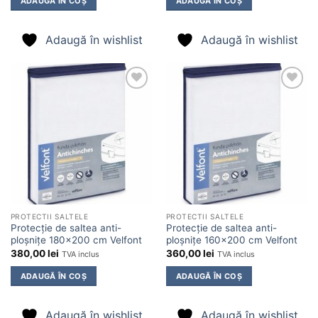
ADAUGĂ ÎN COȘ
ADAUGĂ ÎN COȘ
Adaugă în wishlist
Adaugă în wishlist
Adaugă
Adaugă
în
în
wishlist
wishlist
PROTECTII SALTELE
PROTECTII SALTELE
Protecție de saltea anti-
Protecție de saltea anti-
ploșnițe 180×200 cm Velfont
ploșnițe 160×200 cm Velfont
380,00
lei
360,00
lei
TVA inclus
TVA inclus
ADAUGĂ ÎN COȘ
ADAUGĂ ÎN COȘ
Adaugă în wishlist
Adaugă în wishlist