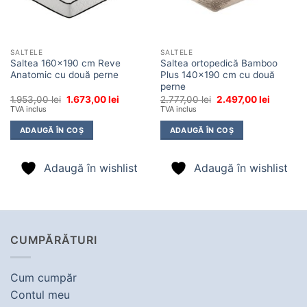
SALTELE
SALTELE
Saltea 160×190 cm Reve
Saltea ortopedică Bamboo
Anatomic cu două perne
Plus 140×190 cm cu două
perne
Prețul
Prețul
Prețul
Prețul
1.953,00
lei
1.673,00
lei
2.777,00
lei
2.497,00
lei
inițial
curent
inițial
curent
TVA inclus
TVA inclus
a
este:
a
este:
fost:
1.673,00 lei.
fost:
2.497,00 
ADAUGĂ ÎN COȘ
ADAUGĂ ÎN COȘ
1.953,00 lei.
2.777,00 lei.
Adaugă în wishlist
Adaugă în wishlist
CUMPĂRĂTURI
Cum cumpăr
Contul meu