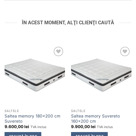
ÎN ACEST MOMENT, ALŢI CLIENŢI CAUTĂ
Adaugă
Adaugă
în
în
wishlist
wishlist
SALTELE
SALTELE
Saltea memory 180×200 cm
Saltea memory Suvereto
Suvereto
160×200 cm
9.600,00
lei
9.900,00
lei
TVA inclus
TVA inclus