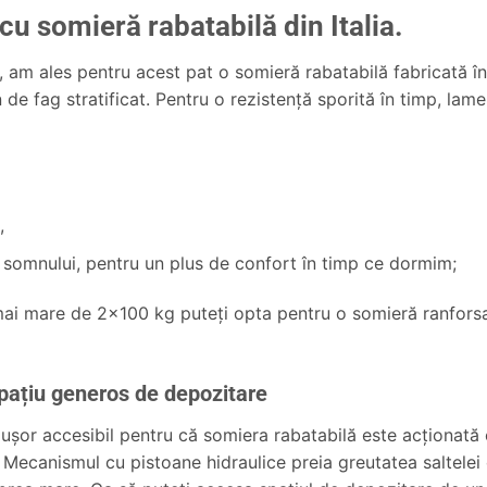
cu somieră rabatabilă din Italia.
 am ales pentru acest pat o somieră rabatabilă fabricată în 
 de fag stratificat. Pentru o rezistenţă sporită în timp, lame
,
 somnului, pentru un plus de confort în timp ce dormim;
e mai mare de 2×100 kg puteţi opta pentru o somieră ranfors
pațiu generos de depozitare
uşor accesibil pentru că somiera rabatabilă este acţionată
 Mecanismul cu pistoane hidraulice preia greutatea saltelei 