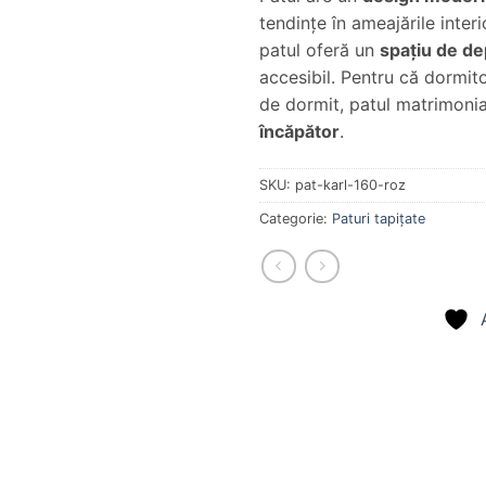
tendinţe în ameajările interio
patul oferă un
spaţiu de de
accesibil. Pentru că dormit
de dormit, patul matrimoni
încăpător
.
SKU:
pat-karl-160-roz
Categorie:
Paturi tapițate