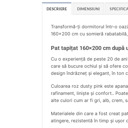
DESCRIERE
DIMENSIUNI
SPECIFICA
Transformă-ți dormitorul într-o oază
160×200 cm cu somieră rabatabilă, l
Pat tapițat 160×200 cm după ul
Cu o experiență de peste 20 de ani 
care să bucure ochiul și să ofere co
design îndrăzneţ şi elegant, în ton
Culoarea roz dusty pink este apanaj
rafinament, liniște și confort.. Poat
alte culori cum ar fi gri, alb, crem, s
Materialele din care a fost creat pa
atingere, rezistentă în timp şi uşor d