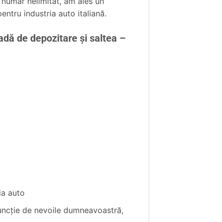
 număr nelimitat, am ales un
ntru industria auto italiană.
dă de depozitare și saltea –
ia auto
funcţie de nevoile dumneavoastră,