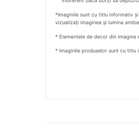
indiferent dacă doriţi să depozita
*Imaginile sunt cu titlu informativ ş
vizualizaţi imaginea şi lumina ambie
* Elementele de decor din imagine nu
* Imaginile produselor sunt cu titlu