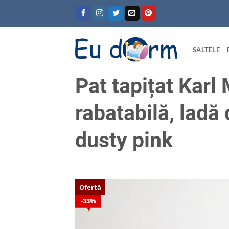
Skip
to
content
SALTELE
Pat tapițat Kar
rabatabilă, ladă
dusty pink
Ofertă
33%