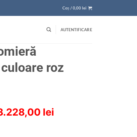
Coș /
0,00
lei
AUTENTIFICARE
somieră
 culoare roz
Prețul
Prețul
3.228,00
lei
inițial
curent
a
este: