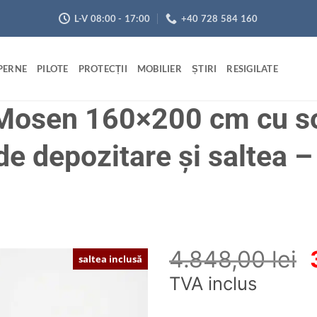
L-V 08:00 - 17:00
+40 728 584 160
PERNE
PILOTE
PROTECȚII
MOBILIER
ȘTIRI
RESIGILATE
l Mosen 160×200 cm cu 
 de depozitare și saltea –
4.848,00
lei
saltea inclusă
TVA inclus
Adaugă
în