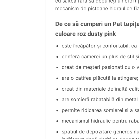
cu saltea fără să depuneţi un efort
mecanism de pistoane hidraulice fiab
De ce să cumperi un Pat tapiț
culoare roz dusty pink
este încăpător şi confortabil, ca
conferă camerei un plus de stil ş
creat de meşteri pasionaţi cu o 
are o catifea plăcută la atingere;
creat din materiale de înaltă cali
are somieră rabatabilă din metal 
permite ridicarea somierei şi a s
mecanismul hidraulic pentru rabata
spaţiul de depozitare generos nu