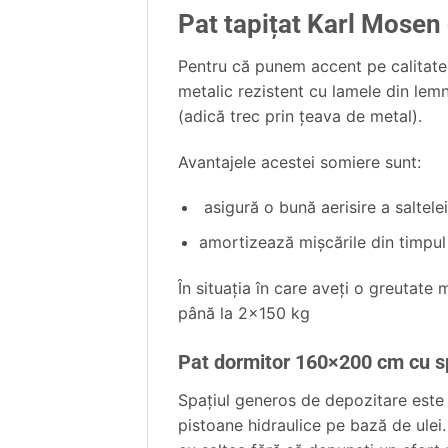
Pat tapițat Karl Mosen 
Pentru că punem accent pe calitate,
metalic rezistent cu lamele din lemn
(adică trec prin ţeava de metal).
Avantajele acestei somiere sunt:
asigură o bună aerisire a saltelei
amortizează mişcările din timpul
În situaţia în care aveţi o greutat
până la 2×150 kg
Pat dormitor 160×200 cm cu s
Spaţiul generos de depozitare este 
pistoane hidraulice pe bază de ulei.