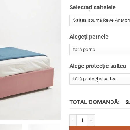
wishlist
Alternative:
Selectați saltelele
Alegeți pernele
Alege protecție saltea
TOTAL COMANDĂ:
3
Cantitate Pat tapițat Karl Mos