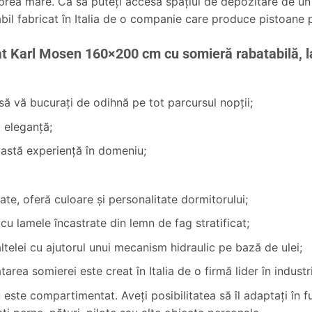
 prea mare. Ca să puteţi accesa spaţiul de depozitare de un
il fabricat în Italia de o companie care produce pistoane pe
at Karl Mosen 160×200 cm cu somieră rabatabilă, la
 să vă bucuraţi de odihnă pe tot parcursul nopţii;
i eleganţă;
vastă experienţă în domeniu;
tate, oferă culoare şi personalitate dormitorului;
cu lamele încastrate din lemn de fag stratificat;
altelei cu ajutorul unui mecanism hidraulic pe bază de ulei;
rea somierei este creat în Italia de o firmă lider în industr
 este compartimentat. Aveţi posibilitatea să îl adaptaţi în 