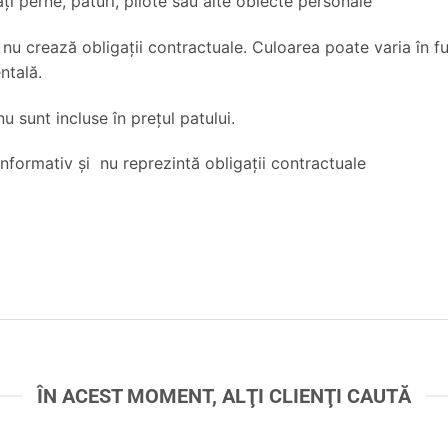
ţi perne, pături, pilote sau alte obiecte personale
i nu crează obligaţii contractuale. Culoarea poate varia în f
ntală.
 sunt incluse în preţul patului.
 informativ și nu reprezintă obligații contractuale
ÎN ACEST MOMENT, ALŢI CLIENŢI CAUTĂ