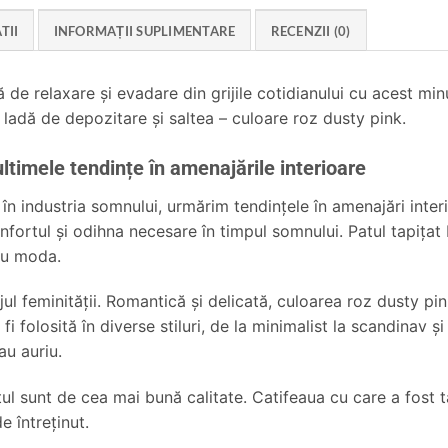
TII
INFORMAȚII SUPLIMENTARE
RECENZII (0)
 de relaxare și evadare din grijile cotidianului cu acest mi
adă de depozitare și saltea – culoare roz dusty pink.
timele tendințe în amenajările interioare
în industria somnului, urmărim tendințele în amenajări inter
nfortul și odihna necesare în timpul somnului. Patul tapița
 cu moda.
ul feminității. Romantică și delicată, culoarea roz dusty p
e fi folosită în diverse stiluri, de la minimalist la scandinav
au auriu.
tul sunt de cea mai bună calitate. Catifeaua cu care a fost t
e întreţinut.