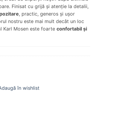
are. Finisat cu grijă şi atenţie la detalii,
pozitare
, practic, generos şi uşor
orul nostru este mai mult decât un loc
al Karl Mosen este foarte
confortabil şi
Adaugă în wishlist