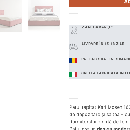
A
2 ANI GARANŢIE
LIVRARE ÎN 15-18 ZILE
PAT FABRICAT ÎN ROMÂN
SALTEA FABRICATĂ ÎN IT
Patul tapițat Karl Mosen 1
de depozitare și saltea – c
dormitorului o notă de femini
Patul are un
design moder