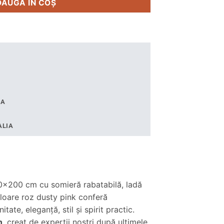
DAUGĂ ÎN COȘ
IA
ALIA
60×200 cm cu somieră rabatabilă, ladă
uloare roz dusty pink conferă
tate, eleganță, stil și spirit practic.
n
, creat de experţii noştri după ultimele