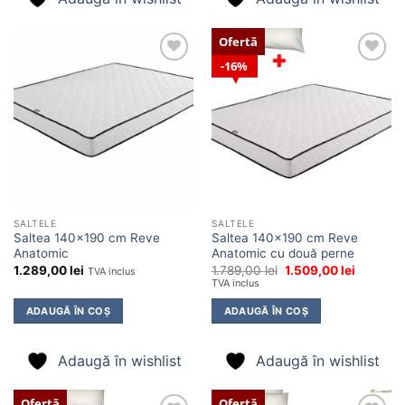
Ofertă
16%
Adaugă
Adaugă
în
în
wishlist
wishlist
SALTELE
SALTELE
Saltea 140×190 cm Reve
Saltea 140×190 cm Reve
Anatomic
Anatomic cu două perne
Prețul
Prețul
1.289,00
lei
1.789,00
lei
1.509,00
lei
TVA inclus
inițial
curent
TVA inclus
a
este:
fost:
1.509,00 
ADAUGĂ ÎN COȘ
ADAUGĂ ÎN COȘ
1.789,00 lei.
Adaugă în wishlist
Adaugă în wishlist
Ofertă
Ofertă