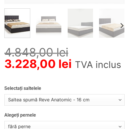
4.848,00
lei
Prețul
Prețul
3.228,00
lei
TVA inclus
inițial
curent
a
este:
Selectați saltelele
Alternative:
fost:
3.228,00 le
4.848,00 lei.
Alegeți pernele