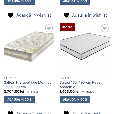
ADAUGĂ ÎN COȘ
ADAUGĂ ÎN COȘ
Adaugă în wishlist
Adaugă în wishlist
Ofertă
Adaugă
Adaugă
în
în
wishlist
wishlist
SALTELE
SALTELE
Saltea Therapetique Merinos
Saltea 160×190 cm Reve
160 x 190 cm
Anatomic
2.704,00
lei
1.453,00
lei
TVA inclus
TVA inclus
ADAUGĂ ÎN COȘ
ADAUGĂ ÎN COȘ
Adaugă în wishlist
Adaugă în wishlist