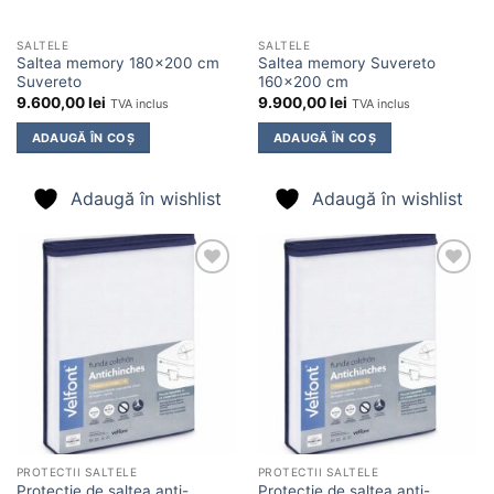
SALTELE
SALTELE
Saltea memory 180×200 cm
Saltea memory Suvereto
Suvereto
160×200 cm
9.600,00
lei
9.900,00
lei
TVA inclus
TVA inclus
ADAUGĂ ÎN COȘ
ADAUGĂ ÎN COȘ
Adaugă în wishlist
Adaugă în wishlist
Adaugă
Adaugă
în
în
wishlist
wishlist
PROTECTII SALTELE
PROTECTII SALTELE
Protecție de saltea anti-
Protecție de saltea anti-