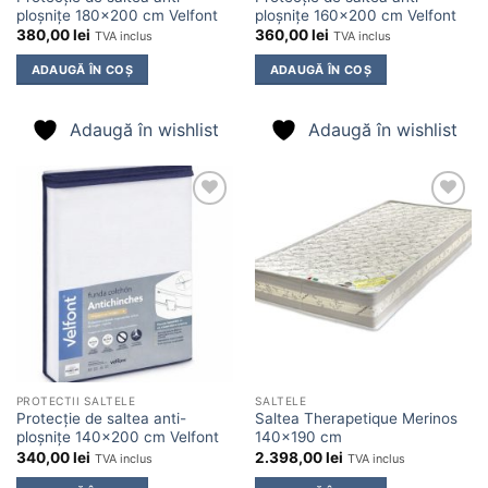
ploșnițe 180×200 cm Velfont
ploșnițe 160×200 cm Velfont
380,00
lei
360,00
lei
TVA inclus
TVA inclus
ADAUGĂ ÎN COȘ
ADAUGĂ ÎN COȘ
Adaugă în wishlist
Adaugă în wishlist
Adaugă
Adaugă
în
în
wishlist
wishlist
PROTECTII SALTELE
SALTELE
Protecție de saltea anti-
Saltea Therapetique Merinos
ploșnițe 140×200 cm Velfont
140×190 cm
340,00
lei
2.398,00
lei
TVA inclus
TVA inclus