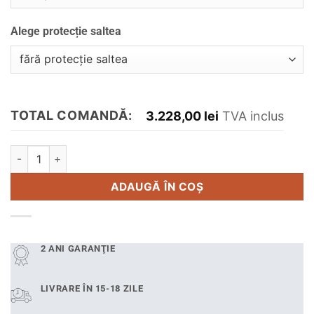
Alege protecție saltea
TOTAL COMANDĂ:
3.228,00
lei
TVA inclus
Cantitate Pat tapițat Karl Mosen 160x200 cm cu somieră rabatab
ADAUGĂ ÎN COȘ
2 ANI GARANŢIE
LIVRARE ÎN 15-18 ZILE