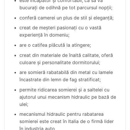
este încăpător şi confortabil, ca să vă
bucuraţi de odihnă pe tot parcursul nopţii;
conferă camerei un plus de stil şi eleganţă;
creat de meşteri pasionaţi cu o vastă
experienţă în domeniu;
are o catifea plăcută la atingere;
creat din materiale de înaltă calitate, oferă
culoare şi personalitate dormitorului;
are somieră rabatabilă din metal cu lamele
încastrate din lemn de fag stratificat;
permite ridicarea somierei şi a saltelei cu
ajutorul unui mecanism hidraulic pe bază de
ulei;
mecanismul hidraulic pentru rabatarea
somierei este creat în Italia de o firmă lider
în industria auto