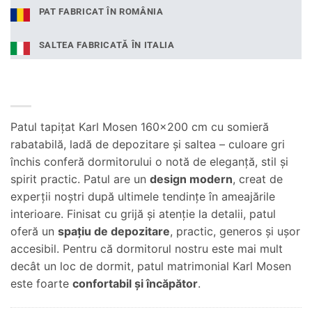
PAT FABRICAT ÎN ROMÂNIA
SALTEA FABRICATĂ ÎN ITALIA
Patul tapițat Karl Mosen 160×200 cm cu somieră
rabatabilă, ladă de depozitare și saltea – culoare gri
închis conferă dormitorului o notă de eleganță, stil și
spirit practic. Patul are un
design modern
, creat de
experţii noştri după ultimele tendinţe în ameajările
interioare. Finisat cu grijă şi atenţie la detalii, patul
oferă un
spaţiu de depozitare
, practic, generos şi uşor
accesibil. Pentru că dormitorul nostru este mai mult
decât un loc de dormit, patul matrimonial Karl Mosen
este foarte
confortabil şi încăpător
.