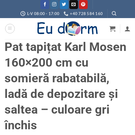
Skip
to
L-V 08:00 - 17:00
+40 728 584 160
content
Pat tapițat Karl Mosen
160×200 cm cu
somieră rabatabilă,
ladă de depozitare și
saltea – culoare gri
închis