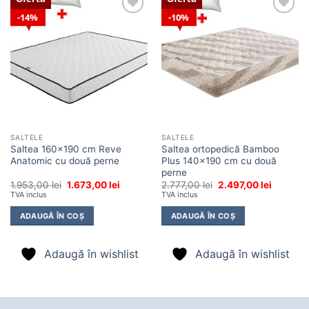
14%
10%
Adaugă
Adaugă
în
în
wishlist
wishlist
SALTELE
SALTELE
Saltea 160×190 cm Reve
Saltea ortopedică Bamboo
Anatomic cu două perne
Plus 140×190 cm cu două
perne
Prețul
Prețul
Prețul
Prețul
1.953,00
lei
1.673,00
lei
2.777,00
lei
2.497,00
lei
inițial
curent
inițial
curent
TVA inclus
TVA inclus
a
este:
a
este:
fost:
1.673,00 lei.
fost:
2.497,00 
ADAUGĂ ÎN COȘ
ADAUGĂ ÎN COȘ
1.953,00 lei.
2.777,00 lei.
Adaugă în wishlist
Adaugă în wishlist