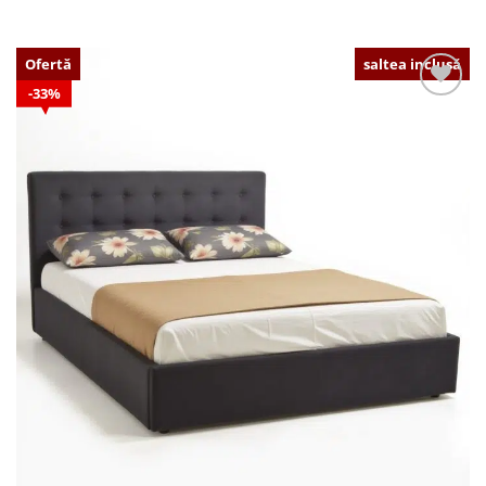
Ofertă
saltea inclusă
33%
Adaugă
în
wishlist