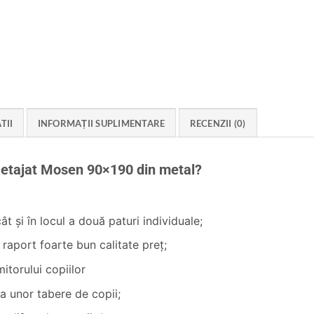
TII
INFORMAȚII SUPLIMENTARE
RECENZII (0)
aetajat Mosen 90×190 din metal?
ât şi în locul a două paturi individuale;
 raport foarte bun calitate preţ;
itorului copiilor
a unor tabere de copii;