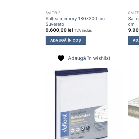
SALTELE
SALTE
Saltea memory 180×200 cm
Salt
Suvereto
cm
9.600,00
lei
9.9
TVA inclus
ADAUGĂ ÎN COȘ
AD
Adaugă în wishlist
Adaugă
în
wishlist