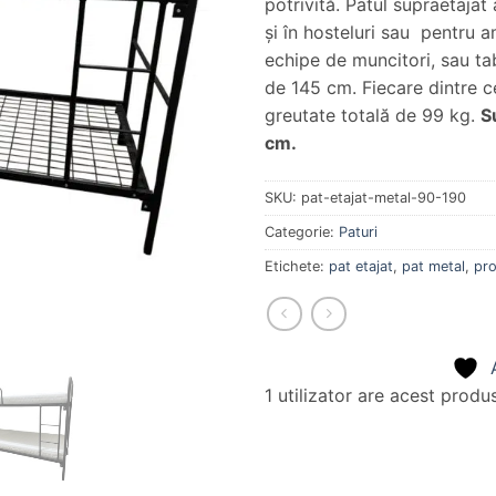
potrivită. Patul supraetajat 
şi în hosteluri sau pentru 
echipe de muncitori, sau tab
de 145 cm. Fiecare dintre c
greutate totală de 99 kg.
S
cm.
SKU:
pat-etajat-metal-90-190
Categorie:
Paturi
Etichete:
pat etajat
,
pat metal
,
pro
1 utilizator
are acest produs 