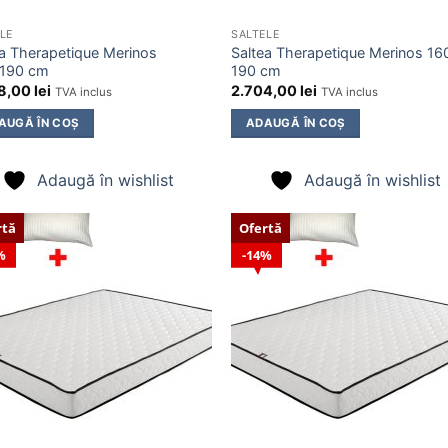
LE
SALTELE
ea Therapetique Merinos
Saltea Therapetique Merinos 16
190 cm
190 cm
8,00
lei
2.704,00
lei
TVA inclus
TVA inclus
AUGĂ ÎN COȘ
ADAUGĂ ÎN COȘ
Adaugă în wishlist
Adaugă în wishlist
rtă
Ofertă
%
14%
Adaugă
Ada
în
în
wishlist
wishl