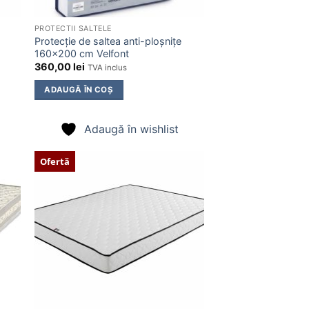
PROTECTII SALTELE
Protecție de saltea anti-ploșnițe
160×200 cm Velfont
360,00
lei
TVA inclus
ADAUGĂ ÎN COȘ
Adaugă în wishlist
Ofertă
ugă
Adaugă
în
ist
wishlist