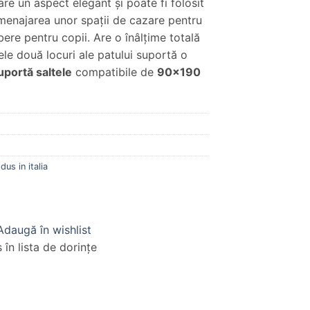
are un aspect elegant şi poate fi folosit
amenajarea unor spaţii de cazare pentru
ere pentru copii. Are o înâlţime totală
ele două locuri ale patului suportă o
uportă saltele
compatibile de
90×190
dus in italia
Adaugă în wishlist
în lista de dorințe