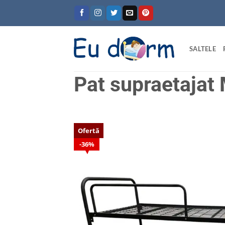
Skip
to
content
SALTELE
Pat supraetajat
Ofertă
36%