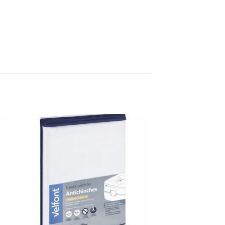
ugă
Adaugă
în
ist
wishlist