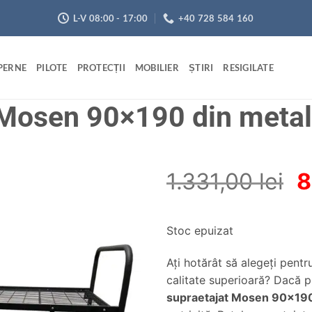
L-V 08:00 - 17:00
+40 728 584 160
PERNE
PILOTE
PROTECȚII
MOBILIER
ȘTIRI
RESIGILATE
 Mosen 90×190 din metal
P
1.331,00
lei
8
in
a
Adaugă
Stoc epuizat
în
f
wishlist
1
Aţi hotărât să alegeţi pentr
1
utilizator
calitate superioară? Dacă p
supraetajat Mosen 90×190