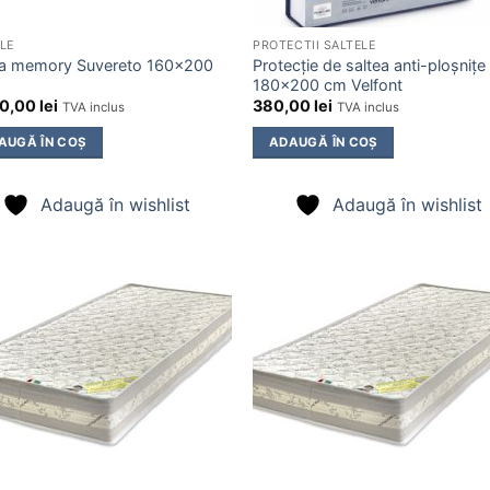
LE
PROTECTII SALTELE
ea memory Suvereto 160×200
Protecție de saltea anti-ploșnițe
180×200 cm Velfont
00,00
lei
380,00
lei
TVA inclus
TVA inclus
AUGĂ ÎN COȘ
ADAUGĂ ÎN COȘ
Adaugă în wishlist
Adaugă în wishlist
Adaugă
Ada
în
în
wishlist
wishl