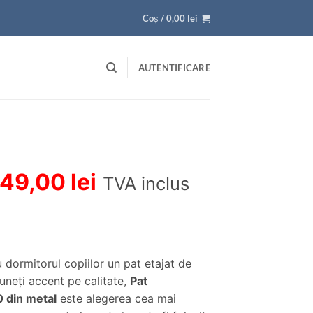
Coș /
0,00
lei
AUTENTIFICARE
rețul
Prețul
49,00
lei
TVA inclus
ițial
curent
este:
ost:
849,00 lei.
u dormitorul copiilor un pat etajat de
.331,00 lei.
uneţi accent pe calitate,
Pat
 din metal
este alegerea cea mai