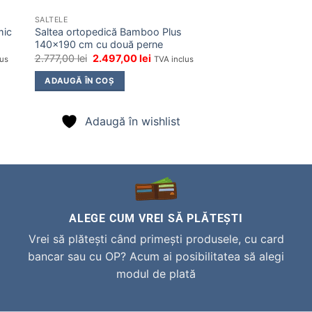
SALTELE
mic
Saltea ortopedică Bamboo Plus
140×190 cm cu două perne
Prețul
Prețul
2.777,00
lei
2.497,00
lei
lus
TVA inclus
inițial
curent
a
este:
ADAUGĂ ÎN COȘ
 lei.
fost:
2.497,00 lei.
2.777,00 lei.
Adaugă în wishlist
ALEGE CUM VREI SĂ PLĂTEŞTI
Vrei să plătești când primești produsele, cu card
bancar sau cu OP? Acum ai posibilitatea să alegi
modul de plată