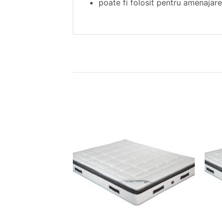
poate fi folosit pentru amenajare
Adaugă
în
wishlist