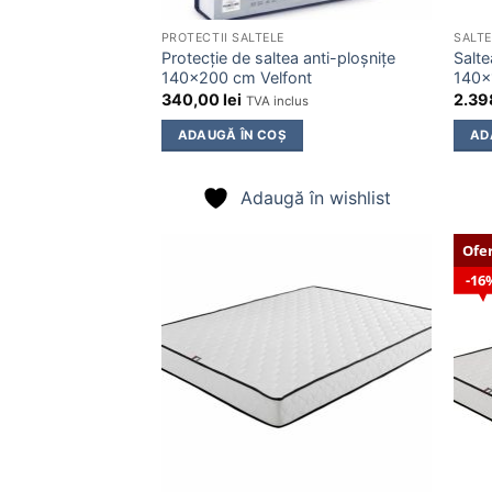
PROTECTII SALTELE
SALTE
Protecție de saltea anti-ploșnițe
Salt
140×200 cm Velfont
140×
340,00
lei
2.39
TVA inclus
ADAUGĂ ÎN COȘ
AD
Adaugă în wishlist
Ofe
16
Adaugă
în
wishlist