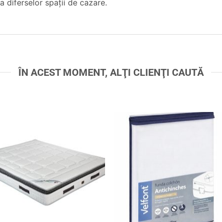
a diferselor spaţii de cazare.
ÎN ACEST MOMENT, ALŢI CLIENŢI CAUTĂ
Adaugă
Ada
în
în
wishlist
wishl