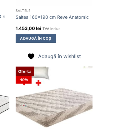
SALTELE
0 x
Saltea 160×190 cm Reve Anatomic
1.453,00
lei
TVA inclus
ADAUGĂ ÎN COȘ
Adaugă în wishlist
Ofertă
10%
ugă
Adaugă
în
ist
wishlist