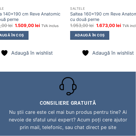
LE
SALTELE
ea 140×190 cm Reve Anatomic
Saltea 160×190 cm Reve Anato
ouă perne
cu două perne
Prețul
Prețul
Prețul
Prețul
9,00
lei
1.509,00
lei
1.953,00
lei
1.673,00
lei
TVA inclus
TVA inc
inițial
curent
inițial
curent
a
este:
a
este:
AUGĂ ÎN COȘ
ADAUGĂ ÎN COȘ
fost:
1.509,00 lei.
fost:
1.673,00
1.789,00 lei.
1.953,00 lei.
Adaugă în wishlist
Adaugă în wishlist
CONSILIERE GRATUITĂ
Nu știi care este cel mai bun produs pentru tine? Ai
nevoie de sfatul unui expert? Acum poți cere ajutor
prin mail, telefonic, sau chat direct pe site