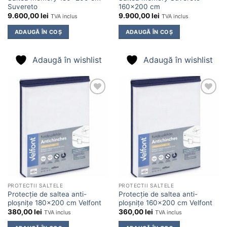
Suvereto
160×200 cm
9.600,00
lei
9.900,00
lei
TVA inclus
TVA inclus
ADAUGĂ ÎN COȘ
ADAUGĂ ÎN COȘ
Adaugă în wishlist
Adaugă în wishlist
Adaugă
Adaugă
în
în
wishlist
wishlist
PROTECTII SALTELE
PROTECTII SALTELE
Protecție de saltea anti-
Protecție de saltea anti-
ploșnițe 180×200 cm Velfont
ploșnițe 160×200 cm Velfont
380,00
lei
360,00
lei
TVA inclus
TVA inclus