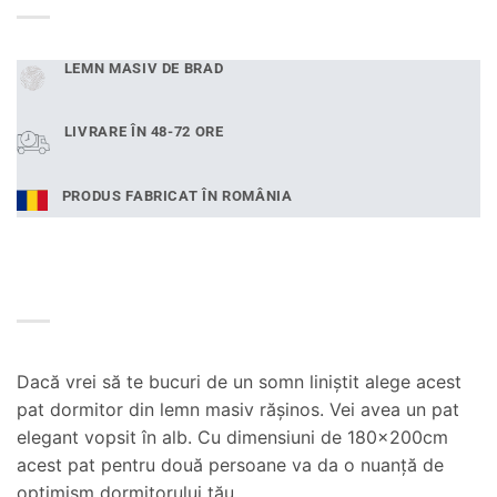
fost:
1.331,00 lei
2.266,99 lei.
LEMN MASIV DE BRAD
LIVRARE ÎN 48-72 ORE
PRODUS FABRICAT ÎN ROMÂNIA
Dacă vrei să te bucuri de un somn liniştit alege acest
pat dormitor din lemn masiv răşinos. Vei avea un pat
elegant vopsit în alb. Cu dimensiuni de 180x200cm
acest pat pentru două persoane va da o nuanţă de
optimism dormitorului tău.