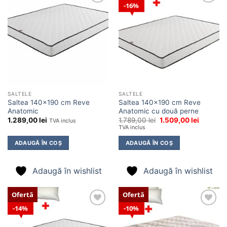
16%
Adaugă
Adaugă
în
în
wishlist
wishlist
SALTELE
SALTELE
Saltea 140×190 cm Reve
Saltea 140×190 cm Reve
Anatomic
Anatomic cu două perne
Prețul
Prețul
1.289,00
lei
1.789,00
lei
1.509,00
lei
TVA inclus
inițial
curent
TVA inclus
a
este:
fost:
1.509,00 
ADAUGĂ ÎN COȘ
ADAUGĂ ÎN COȘ
1.789,00 lei.
Adaugă în wishlist
Adaugă în wishlist
Ofertă
Ofertă
14%
10%
Adaugă
Adaugă
în
în
wishlist
wishlist