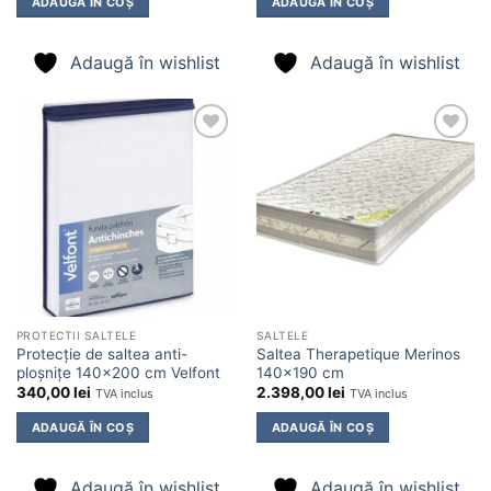
ADAUGĂ ÎN COȘ
ADAUGĂ ÎN COȘ
Adaugă în wishlist
Adaugă în wishlist
Adaugă
Adaugă
în
în
wishlist
wishlist
PROTECTII SALTELE
SALTELE
Protecție de saltea anti-
Saltea Therapetique Merinos
ploșnițe 140×200 cm Velfont
140×190 cm
340,00
lei
2.398,00
lei
TVA inclus
TVA inclus
ADAUGĂ ÎN COȘ
ADAUGĂ ÎN COȘ
Adaugă în wishlist
Adaugă în wishlist