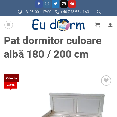
Skip
to
L-V 08:00 - 17:00
+40 728 584 160
content
Pat dormitor culoare
albă 180 / 200 cm
Ofertă
41%
Adaugă
în
wishlist
1
utilizator