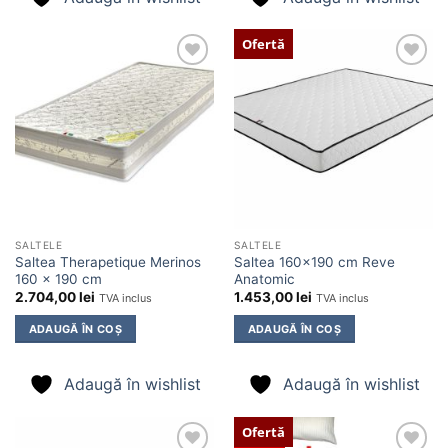
Ofertă
Adaugă
Adaugă
în
în
wishlist
wishlist
SALTELE
SALTELE
Saltea Therapetique Merinos
Saltea 160×190 cm Reve
160 x 190 cm
Anatomic
2.704,00
lei
1.453,00
lei
TVA inclus
TVA inclus
ADAUGĂ ÎN COȘ
ADAUGĂ ÎN COȘ
Adaugă în wishlist
Adaugă în wishlist
Ofertă