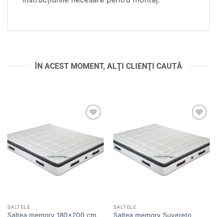
ÎN ACEST MOMENT, ALŢI CLIENŢI CAUTĂ
Adaugă
Adaugă
în
în
wishlist
wishlist
SALTELE
SALTELE
Saltea memory 180×200 cm
Saltea memory Suvereto