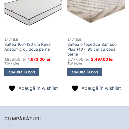
SALTELE
SALTELE
Saltea 160×190 cm Reve
Saltea ortopedică Bamboo
Anatomic cu două perne
Plus 140×190 cm cu două
perne
Prețul
Prețul
Prețul
Prețul
1.953,00
lei
1.673,00
lei
2.777,00
lei
2.497,00
lei
inițial
curent
inițial
curent
TVA inclus
TVA inclus
a
este:
a
este:
fost:
1.673,00 lei.
fost:
2.497,00 
ADAUGĂ ÎN COȘ
ADAUGĂ ÎN COȘ
1.953,00 lei.
2.777,00 lei.
Adaugă în wishlist
Adaugă în wishlist
CUMPĂRĂTURI