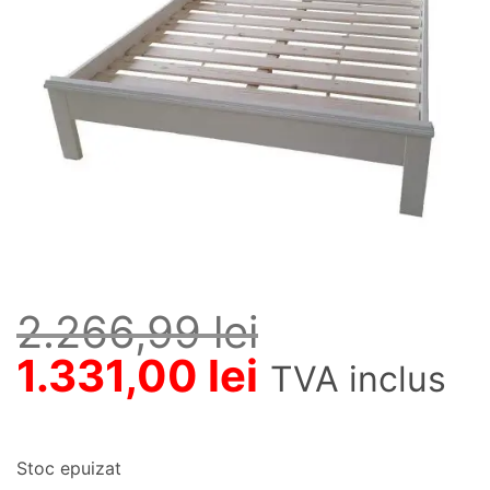
2.266,99
lei
Prețul
Prețul
1.331,00
lei
TVA inclus
inițial
curent
a
este:
Stoc epuizat