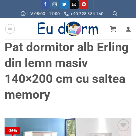
Skip
to
L-V 08:00 - 17:00
+40 728 584 160
content
Pat dormitor alb Erling
din lemn masiv
140×200 cm cu saltea
memory
36%