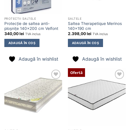
PROTECTII SALTELE
SALTELE
Protecție de saltea anti-
Saltea Therapetique Merinos
ploșnițe 140×200 cm Velfont
140×190 cm
340,00
lei
2.398,00
lei
TVA inclus
TVA inclus
ADAUGĂ ÎN COȘ
ADAUGĂ ÎN COȘ
Adaugă în wishlist
Adaugă în wishlist
Ofertă
Adaugă
Adaugă
în
în
wishlist
wishlist