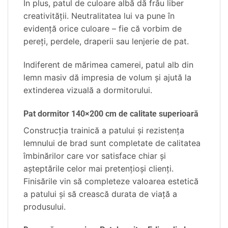
În plus, patul de culoare albă dă frâu liber
creativităţii. Neutralitatea lui va pune în
evidenţă orice culoare – fie că vorbim de
pereţi, perdele, draperii sau lenjerie de pat.
Indiferent de mărimea camerei, patul alb din
lemn masiv dă impresia de volum şi ajută la
extinderea vizuală a dormitorului.
Pat dormitor 140×200 cm de calitate superioară
Construcţia trainică a patului şi rezistenţa
lemnului de brad sunt completate de calitatea
îmbinărilor care vor satisface chiar şi
aşteptările celor mai pretenţioşi clienţi.
Finisările vin să completeze valoarea estetică
a patului şi să crească durata de viaţă a
produsului.