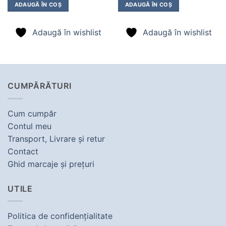
fost:
1.673,00 lei.
fost:
2.497,00 
ADAUGĂ ÎN COȘ
ADAUGĂ ÎN COȘ
1.953,00 lei.
2.777,00 lei.
Adaugă în wishlist
Adaugă în wishlist
CUMPĂRĂTURI
Cum cumpăr
Contul meu
Transport, Livrare şi retur
Contact
Ghid marcaje şi preţuri
UTILE
Politica de confidenţialitate