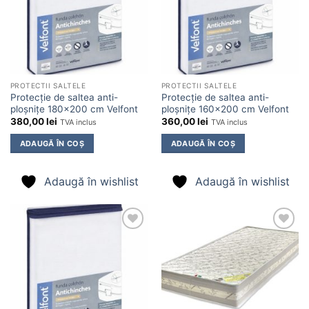
PROTECTII SALTELE
PROTECTII SALTELE
Protecție de saltea anti-
Protecție de saltea anti-
ploșnițe 180×200 cm Velfont
ploșnițe 160×200 cm Velfont
380,00
lei
360,00
lei
TVA inclus
TVA inclus
ADAUGĂ ÎN COȘ
ADAUGĂ ÎN COȘ
Adaugă în wishlist
Adaugă în wishlist
Adaugă
Adaugă
în
în
wishlist
wishlist