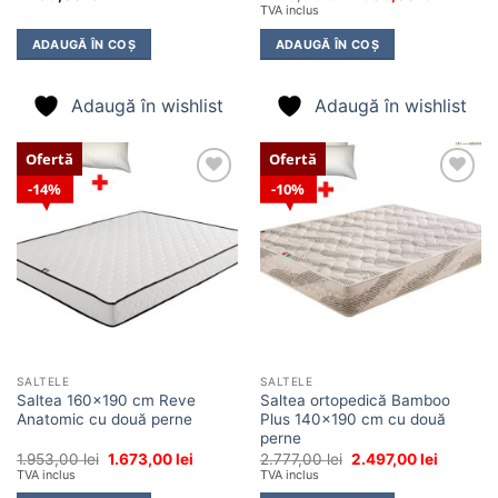
inițial
curent
TVA inclus
a
este:
fost:
1.509,00 
ADAUGĂ ÎN COȘ
ADAUGĂ ÎN COȘ
1.789,00 lei.
Adaugă în wishlist
Adaugă în wishlist
Ofertă
Ofertă
14%
10%
Adaugă
Adaugă
în
în
wishlist
wishlist
SALTELE
SALTELE
Saltea 160×190 cm Reve
Saltea ortopedică Bamboo
Anatomic cu două perne
Plus 140×190 cm cu două
perne
Prețul
Prețul
Prețul
Prețul
1.953,00
lei
1.673,00
lei
2.777,00
lei
2.497,00
lei
inițial
curent
inițial
curent
TVA inclus
TVA inclus
a
este:
a
este: