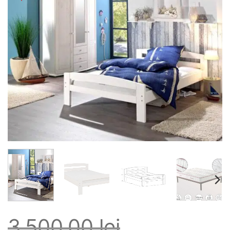
Adaugă
în
wishlist
3.500,00
lei