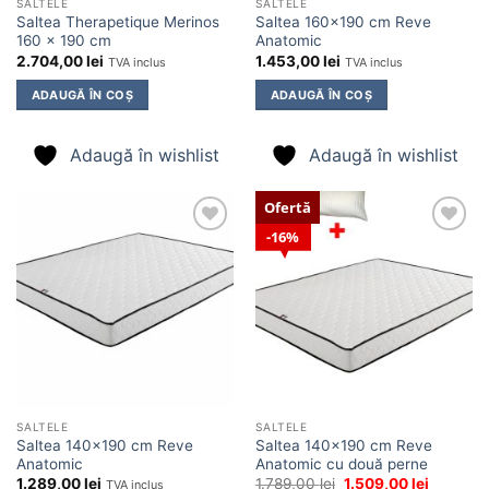
SALTELE
SALTELE
Saltea Therapetique Merinos
Saltea 160×190 cm Reve
160 x 190 cm
Anatomic
2.704,00
lei
1.453,00
lei
TVA inclus
TVA inclus
ADAUGĂ ÎN COȘ
ADAUGĂ ÎN COȘ
Adaugă în wishlist
Adaugă în wishlist
Ofertă
16%
Adaugă
Adaugă
în
în
wishlist
wishlist
SALTELE
SALTELE
Saltea 140×190 cm Reve
Saltea 140×190 cm Reve
Anatomic
Anatomic cu două perne
Prețul
Prețul
1.289,00
lei
1.789,00
lei
1.509,00
lei
TVA inclus