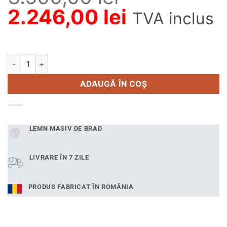
Prețul
Prețul
2.246,00
lei
TVA inclus
inițial
curent
a
este:
Cantitate Pat dormitor alb Erling din lemn masiv 140x200 cm
Alternative:
fost:
2.246,00 le
ADAUGĂ ÎN COȘ
3.500,00 lei.
LEMN MASIV DE BRAD
LIVRARE ÎN 7 ZILE
PRODUS FABRICAT ÎN ROMÂNIA