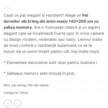
Cauţi un pat elegant şi rezistent? Alege un
Pat
dormitor alb Erling din lemn masiv 140×200 cm cu
saltea memory
. Are o frumuseţe clasică şi un aspect
elegant care se încadrează foarte uşor în orice cameră
cu design modern, minimalist sau rustic. Lemnul masiv
de brad conferă o rezistenţă superioară ca să te
bucuri de un somn liniştit pentru cât mai multe nopţi.
* Elementele decorative sunt doar pentru ilustrare !
* Salteaua memory este inclusă în preţ.
SKU:
pat-erling-140-alb-saltea
Categorie:
Paturi