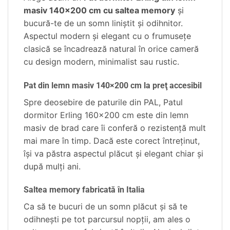
masiv 140×200 cm cu saltea memory
şi
bucură-te de un somn liniştit şi odihnitor.
Aspectul modern şi elegant cu o frumuseţe
clasică se încadrează natural în orice cameră
cu design modern, minimalist sau rustic.
Pat din lemn masiv 140×200 cm la preţ accesibil
Spre deosebire de paturile din PAL, Patul
dormitor Erling 160×200 cm este din lemn
masiv de brad care îi conferă o rezistenţă mult
mai mare în timp. Dacă este corect întreţinut,
îşi va păstra aspectul plăcut şi elegant chiar şi
după mulţi ani.
Saltea memory fabricată în Italia
Ca să te bucuri de un somn plăcut şi să te
odihneşti pe tot parcursul nopţii, am ales o