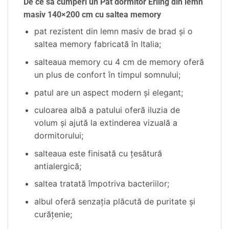
De ce să cumperi un Pat dormitor Erling din lemn
masiv 140×200 cm cu saltea memory
pat rezistent din lemn masiv de brad şi o
saltea memory fabricată în Italia;
salteaua memory cu 4 cm de memory oferă
un plus de confort în timpul somnului;
patul are un aspect modern şi elegant;
culoarea albă a patului oferă iluzia de
volum şi ajută la extinderea vizuală a
dormitorului;
salteaua este finisată cu ţesătură
antialergică;
saltea tratată împotriva bacteriilor;
albul oferă senzaţia plăcută de puritate şi
curăţenie;