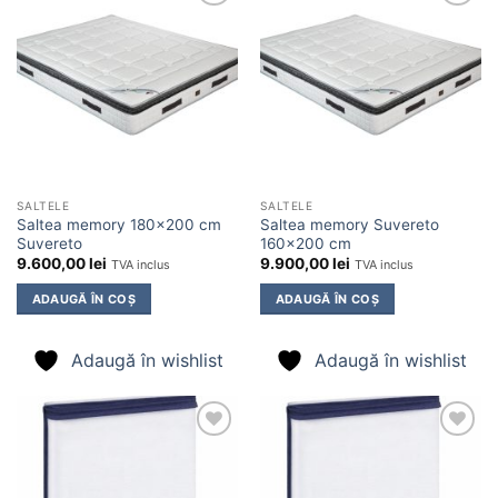
Adaugă
Adaugă
în
în
wishlist
wishlist
SALTELE
SALTELE
Saltea memory 180×200 cm
Saltea memory Suvereto
Suvereto
160×200 cm
9.600,00
lei
9.900,00
lei
TVA inclus
TVA inclus
ADAUGĂ ÎN COȘ
ADAUGĂ ÎN COȘ
Adaugă în wishlist
Adaugă în wishlist
Adaugă
Adaugă
în
în
wishlist
wishlist