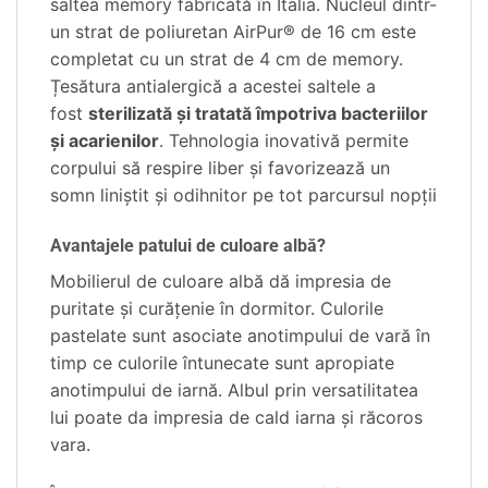
saltea memory fabricată în Italia. Nucleul dintr-
un strat de poliuretan AirPur® de 16 cm este
completat cu un strat de 4 cm de memory.
Țesătura antialergică a acestei saltele a
fost
sterilizată și tratată împotriva bacteriilor
și acarienilor
. Tehnologia inovativă permite
corpului să respire liber și favorizează un
somn liniștit și odihnitor pe tot parcursul nopții
Avantajele patului de culoare albă?
Mobilierul de culoare albă dă impresia de
puritate şi curăţenie în dormitor. Culorile
pastelate sunt asociate anotimpului de vară în
timp ce culorile întunecate sunt apropiate
anotimpului de iarnă. Albul prin versatilitatea
lui poate da impresia de cald iarna şi răcoros
vara.