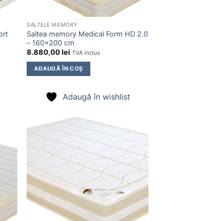
SALTELE MEMORY
ort
Saltea memory Medical Form HD 2.0
– 160×200 cm
8.880,00
lei
TVA inclus
ADAUGĂ ÎN COȘ
Adaugă în wishlist
ugă
Adaugă
n
în
list
wishlist