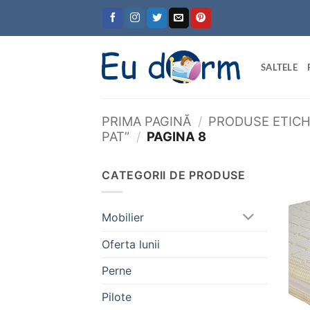
Skip
to
content
SALTELE
PRIMA PAGINĂ
/
PRODUSE ETICH
PAT”
/
PAGINA 8
CATEGORII DE PRODUSE
Mobilier
Oferta lunii
Perne
Pilote