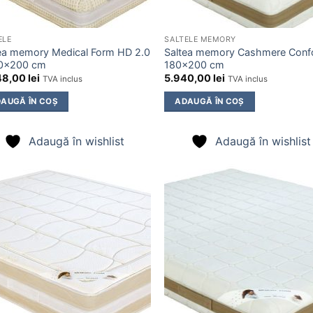
ELE
SALTELE MEMORY
ea memory Medical Form HD 2.0
Saltea memory Cashmere Conf
20×200 cm
180×200 cm
48,00
lei
5.940,00
lei
TVA inclus
TVA inclus
AUGĂ ÎN COȘ
ADAUGĂ ÎN COȘ
Adaugă în wishlist
Adaugă în wishlist
Adaugă
Ada
în
î
wishlist
wish