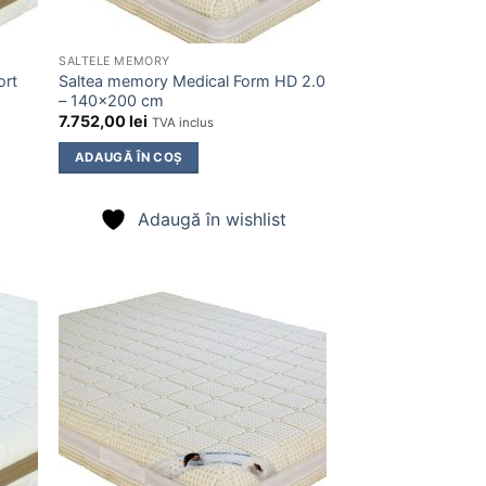
SALTELE MEMORY
ort
Saltea memory Medical Form HD 2.0
– 140×200 cm
7.752,00
lei
TVA inclus
ADAUGĂ ÎN COȘ
Adaugă în wishlist
ugă
Adaugă
n
în
list
wishlist