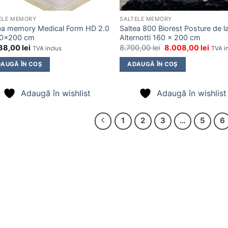
ELE MEMORY
SALTELE MEMORY
ea memory Medical Form HD 2.0
Saltea 800 Biorest Posture de l
00×200 cm
Alternotti 160 x 200 cm
Prețul
Prețul
088,00
lei
8.700,00
lei
8.008,00
lei
TVA inclus
TVA i
inițial
curen
a
este:
AUGĂ ÎN COȘ
ADAUGĂ ÎN COȘ
fost:
8.008
8.700,00 lei.
Adaugă în wishlist
Adaugă în wishlist
1
2
3
…
5
6