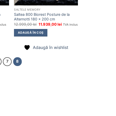
SALTELE MEMORY
a
Saltea 800 Biorest Posture de la
Alternotti 180 x 200 cm
Prețul
Prețul
12.999,00
lei
11.939,00
lei
nclus
TVA inclus
t
inițial
curent
a
este:
ADAUGĂ ÎN COȘ
,00 lei.
fost:
11.939,00 lei.
12.999,00 lei.
Adaugă în wishlist
7
8