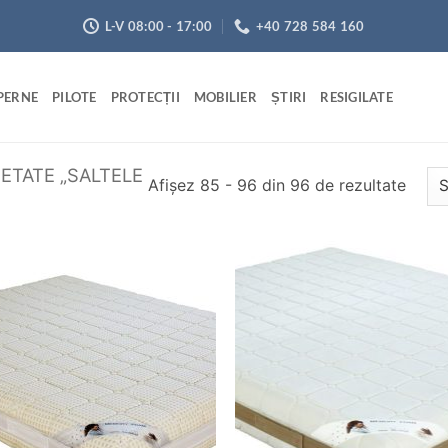
L-V 08:00 - 17:00
+40 728 584 160
PERNE
PILOTE
PROTECȚII
MOBILIER
ȘTIRI
RESIGILATE
ETATE „SALTELE
Sorta
Afișez 85 - 96 din 96 de rezultate
după
preț:
de
la
Adaugă
Ada
mic
în
î
wishlist
wish
la
mare