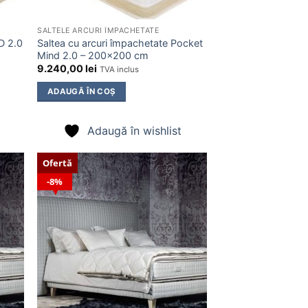
SALTELE ARCURI ÎMPACHETATE
D 2.0
Saltea cu arcuri împachetate Pocket
Mind 2.0 – 200×200 cm
9.240,00
lei
TVA inclus
ADAUGĂ ÎN COȘ
Adaugă în wishlist
Ofertă
8%
ugă
Adaugă
n
în
list
wishlist