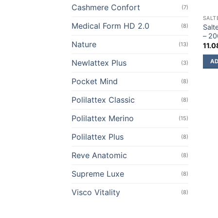
Cashmere Confort
(7)
SALT
Medical Form HD 2.0
(8)
Salt
– 2
Nature
(13)
11.
Newlattex Plus
AD
(3)
Pocket Mind
(8)
Polilattex Classic
(8)
Polilattex Merino
(15)
Polilattex Plus
(8)
Reve Anatomic
(8)
Supreme Luxe
(8)
Visco Vitality
(8)