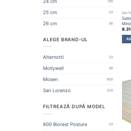
24 cm
(16)
25 cm
(2)
SALT
Salt
26 cm
Mind
(8)
8.3
ALEGE BRAND-UL
AD
Alternotti
(2)
Mollywell
(8)
Mosen
(63)
San Lorenzo
(23)
FILTREAZĂ DUPĂ MODEL
800 Biorest Posture
(2)