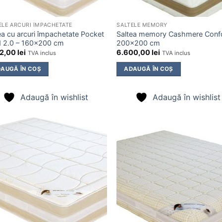
ELE ARCURI ÎMPACHETATE
SALTELE MEMORY
ea cu arcuri împachetate Pocket
Saltea memory Cashmere Conf
 2.0 – 160×200 cm
200×200 cm
92,00
lei
6.600,00
lei
TVA inclus
TVA inclus
AUGĂ ÎN COȘ
ADAUGĂ ÎN COȘ
Adaugă în wishlist
Adaugă în wishlist
Adaugă
Ada
în
î
wishlist
wish