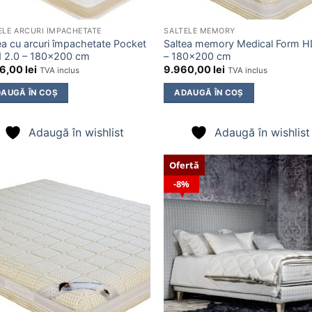
ELE ARCURI ÎMPACHETATE
SALTELE MEMORY
ea cu arcuri împachetate Pocket
Saltea memory Medical Form H
 2.0 – 180×200 cm
– 180×200 cm
16,00
lei
9.960,00
lei
TVA inclus
TVA inclus
AUGĂ ÎN COȘ
ADAUGĂ ÎN COȘ
Adaugă în wishlist
Adaugă în wishlist
Ofertă
8%
Adaugă
Ada
în
î
wishlist
wish