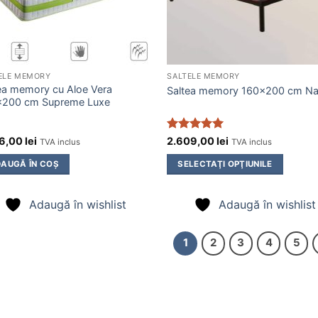
ELE MEMORY
SALTELE MEMORY
ea memory cu Aloe Vera
Saltea memory 160×200 cm Na
×200 cm Supreme Luxe
Evaluat la
36,00
lei
2.609,00
lei
TVA inclus
TVA inclus
5
din 5
AUGĂ ÎN COȘ
SELECTAŢI OPŢIUNILE
Adaugă în wishlist
Adaugă în wishlist
1
2
3
4
5