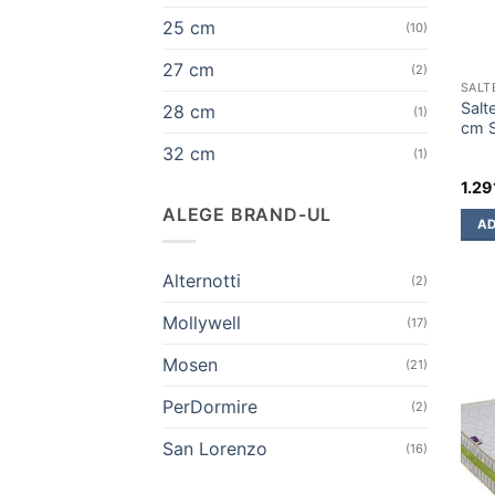
25 cm
(10)
27 cm
(2)
SALT
Salt
28 cm
(1)
cm 
32 cm
(1)
1.29
ALEGE BRAND-UL
AD
Alternotti
(2)
Mollywell
(17)
Mosen
(21)
PerDormire
(2)
San Lorenzo
(16)