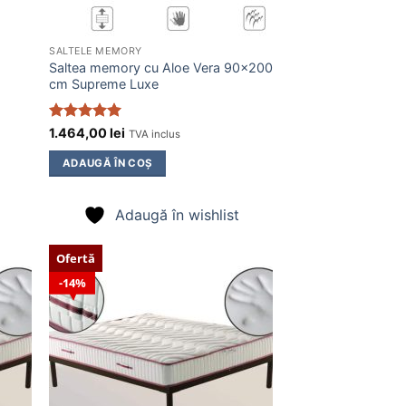
SALTELE MEMORY
Saltea memory cu Aloe Vera 90×200
cm Supreme Luxe
Evaluat la
1.464,00
lei
TVA inclus
5
din 5
ADAUGĂ ÎN COȘ
Adaugă în wishlist
Ofertă
14%
ugă
Adaugă
n
în
list
wishlist