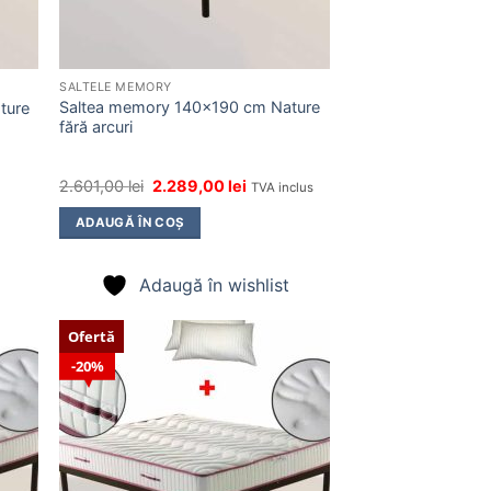
SALTELE MEMORY
Saltea memory 140×190 cm Nature
ture
fără arcuri
Prețul
Prețul
2.601,00
lei
2.289,00
lei
TVA inclus
inițial
curent
a
este:
ADAUGĂ ÎN COȘ
fost:
2.289,00 lei.
2.601,00 lei.
Adaugă în wishlist
Ofertă
20%
ugă
Adaugă
n
în
list
wishlist