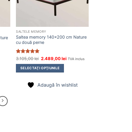
SALTELE MEMORY
Saltea memory 140×200 cm Nature
ture
cu două perne
Evaluat la
Prețul
Prețul
3.105,00
lei
2.489,00
lei
TVA inclus
inițial
curent
5
din 5
a
este:
SELECTAŢI OPŢIUNILE
fost:
2.489,00 lei.
3.105,00 lei.
Adaugă în wishlist