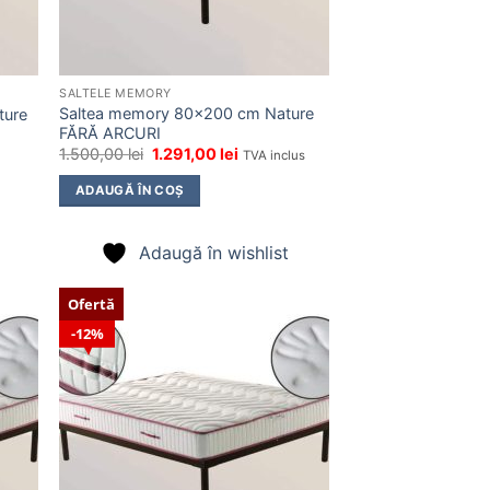
SALTELE MEMORY
Saltea memory 80×200 cm Nature
ture
FĂRĂ ARCURI
Prețul
Prețul
1.500,00
lei
1.291,00
lei
TVA inclus
inițial
curent
a
este:
ADAUGĂ ÎN COȘ
fost:
1.291,00 lei.
1.500,00 lei.
Adaugă în wishlist
Ofertă
12%
ugă
Adaugă
n
în
list
wishlist