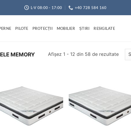
L-V 08:00 - 17:00
+40 728 584 160
PERNE
PILOTE
PROTECȚII
MOBILIER
ȘTIRI
RESIGILATE
Sorta
Afișez 1 - 12 din 58 de rezultate
ELE MEMORY
după
preț:
de
la
Adaugă
Ada
mic
în
î
wishlist
wish
la
mare