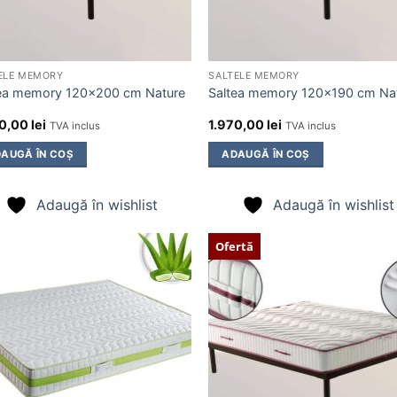
ELE MEMORY
SALTELE MEMORY
ea memory 120×200 cm Nature
Saltea memory 120×190 cm Na
70,00
lei
1.970,00
lei
TVA inclus
TVA inclus
AUGĂ ÎN COȘ
ADAUGĂ ÎN COȘ
Adaugă în wishlist
Adaugă în wishlist
Ofertă
Adaugă
Ada
în
î
wishlist
wish