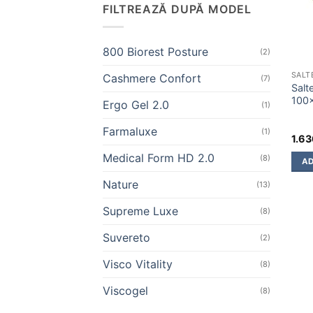
FILTREAZĂ DUPĂ MODEL
800 Biorest Posture
(2)
SALT
Cashmere Confort
(7)
Salt
100
Ergo Gel 2.0
(1)
Farmaluxe
(1)
1.6
Medical Form HD 2.0
(8)
AD
Nature
(13)
Supreme Luxe
(8)
Suvereto
(2)
Visco Vitality
(8)
Viscogel
(8)