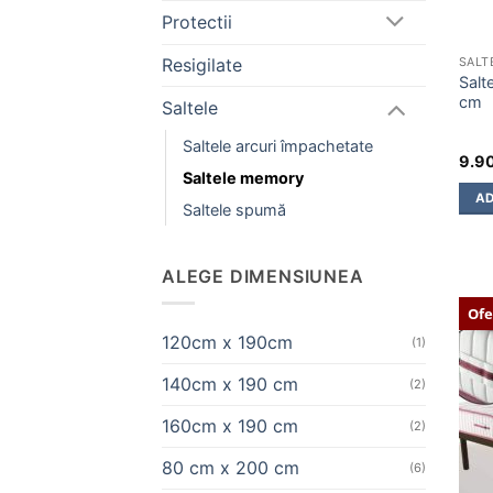
Protectii
Resigilate
SALT
Salt
cm
Saltele
Saltele arcuri împachetate
9.9
Saltele memory
AD
Saltele spumă
ALEGE DIMENSIUNEA
Ofe
120cm x 190cm
(1)
140cm x 190 cm
(2)
160cm x 190 cm
(2)
80 cm x 200 cm
(6)