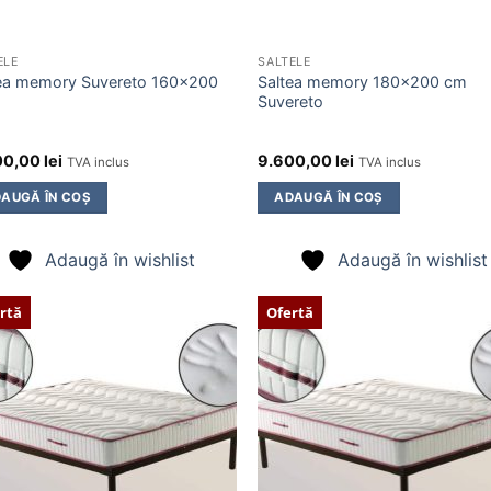
ELE
SALTELE
ea memory Suvereto 160×200
Saltea memory 180×200 cm
Suvereto
00,00
lei
9.600,00
lei
TVA inclus
TVA inclus
AUGĂ ÎN COȘ
ADAUGĂ ÎN COȘ
Adaugă în wishlist
Adaugă în wishlist
rtă
Ofertă
Adaugă
Ada
în
î
wishlist
wish