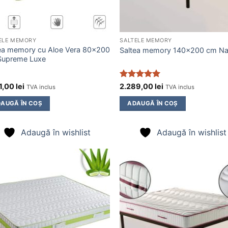
ELE MEMORY
SALTELE MEMORY
ea memory cu Aloe Vera 80×200
Saltea memory 140×200 cm Na
Supreme Luxe
Evaluat la
1,00
lei
2.289,00
lei
TVA inclus
TVA inclus
5
din 5
AUGĂ ÎN COȘ
ADAUGĂ ÎN COȘ
Adaugă în wishlist
Adaugă în wishlist
Adaugă
Ada
în
î
wishlist
wish